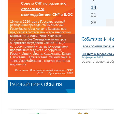
Совета СНГ по развитию
14
отраслевого
21
взаимодействия СНГ и ШОС
28
19 июня 2026 года в Государственной
резиденции президента Кыргызской
Республики «Ала-Арча» в Бишкеке под
председательством министра энергетики
Кыргызстана Алтынбека Рысбекова
События за 14 Ф
состоялось 6-е Совещание министров
энергетики государств-членов ШОС, в
[все события месяца
котором приняли участие руководители
профильных ведомств Белоруссии,
30 лет с момента
России, Индии, Ирана, Кахахстана, Китая,
Пакистана, Таджикистана, Узбекистана, а
14 февраля 2022
также Азербайджана в статусе партнера
30 лет с момента о
по диалогу.
Источник: Исполнительный комитет ЭЭС
СНГ Просмотров: 2695
Ближайшие события