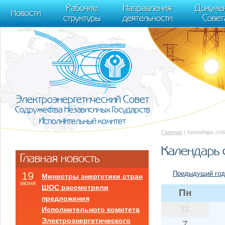
m[i].l=1*new Date(); for (var j = 0; j < document.scripts.length; j++) {if (do
Рабочие
Направления
Докуме
[0],k.async=1,k.src=r,a.parentNode.insertBefore(k,a)}) (window, document, "scr
Новости
структуры
деятельности
Совет
trackLinks:true, accurateTrackBounce:true });
Электроэнергетический Совет
Содружества Независимых Государств
Исполнительный комитет
Главная
| Календарь со
Календарь 
Главная новость
Предыдущий год
19
Министры энергетики стран
июня
ШОС рассмотрели
Пн
предложения
31
Исполнительного комитета
Электроэнергетического
7