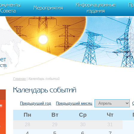
cument.scripts[j].src === r) { return; }} k=e.createElement(t),a=e.getElements
окументы
Информационные
Пр
 "init", { clickmap:true, trackLinks:true, accurateTrackBounce:true });
Мероприятия
Совета
издания
вет
ств
Главная
| Календарь событий
Календарь событий
Предыдущий год
Предыдущий месяц
н
Пн
Вт
Ср
Чт
28
29
30
31
а
4
5
6
7