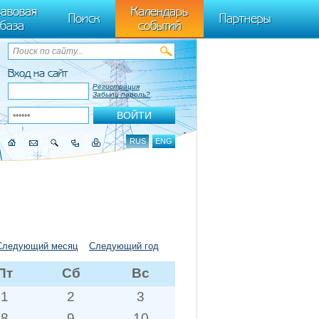
ByTagName(t)[0],k.async=1,k.src=r,a.parentNode.insertBefore(k,a)}) (window,
авовая
Календарь
Поиск
Партнеры
база
событий
Вход на сайт
Регистрация
Забыли пароль?
RUS
ENG
Следующий месяц
Следующий год
Пт
Сб
Вс
1
2
3
8
9
10