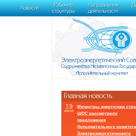
m[i].l=1*new Date(); for (var j = 0; j < document.scripts.length; j++) {if (do
Рабочие
Направления
Д
document, "script", "https://mc.yandex.ru/metrika/tag.js", "ym"); ym(95911708,
Новости
структуры
деятельности
Электроэнергетический Со
Содружества Независимых Государ
Исполнительный комитет
Главная новость
19
Министры энергетики стра
июня
ШОС рассмотрели
предложения
Исполнительного комитет
Электроэнергетического