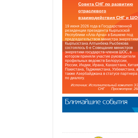
Совета СНГ по развитию
отраслевого
взаимодействия СНГ и Ш
19 июня 2026 года в Государственной
резиденции президента Кыргызской
Республики «Ала-Арча» в Бишкеке под
председательством министра энергетик
Кыргызстана Алтынбека Рысбекова
состоялось 6-е Совещание министров
энергетики государств-членов ШОС, в
котором приняли участие руководители
профильных ведомств Белоруссии,
России, Индии, Ирана, Кахахстана, Китая
Пакистана, Таджикистана, Узбекистана, 
также Азербайджана в статусе партнера
по диалогу.
Источник: Исполнительный комитет Э
СНГ Просмотров: 26
Ближайшие события