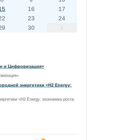
15
16
17
22
23
24
29
30
1
ие и Цифровизация»
овизация»
родной энергетики «H2 Energy:
ергетики «H2 Energy: экономика роста