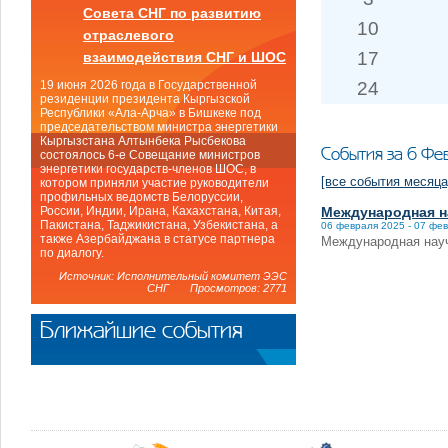
Совета СНГ по развитию
10
отраслевого
17
взаимодействия СНГ и ШОС
24
19 июня 2026 года в Государственной
резиденции президента Кыргызской
Республики «Ала-Арча» в Бишкеке под
председательством министра энергетики
Кыргызстана Алтынбека Рысбекова
События за 6 Фе
состоялось 6-е Совещание министров
энергетики государств-членов ШОС, в
[все события месяца
котором приняли участие руководители
профильных ведомств Белоруссии,
Международная на
России, Индии, Ирана, Кахахстана, Китая,
Пакистана, Таджикистана, Узбекистана, а
06 февраля 2025 - 07 фе
также Азербайджана в статусе партнера
Международная науч
по диалогу.
Источник: Исполнительный комитет ЭЭС
СНГ Просмотров: 2771
Ближайшие события