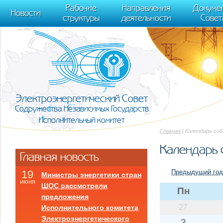
m[i].l=1*new Date(); for (var j = 0; j < document.scripts.length; j++) {if (do
Рабочие
Направления
Докуме
[0],k.async=1,k.src=r,a.parentNode.insertBefore(k,a)}) (window, document, "scr
Новости
структуры
деятельности
Совет
trackLinks:true, accurateTrackBounce:true });
Электроэнергетический Совет
Содружества Независимых Государств
Исполнительный комитет
Главная
| Календарь со
Календарь 
Главная новость
Предыдущий год
19
Министры энергетики стран
июня
ШОС рассмотрели
Пн
предложения
27
Исполнительного комитета
Электроэнергетического
3