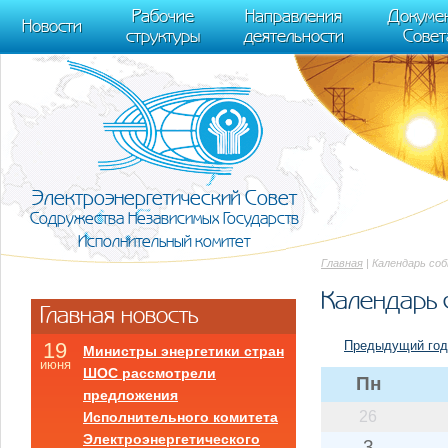
m[i].l=1*new Date(); for (var j = 0; j < document.scripts.length; j++) {if (do
Рабочие
Направления
Докуме
[0],k.async=1,k.src=r,a.parentNode.insertBefore(k,a)}) (window, document, "scr
Новости
структуры
деятельности
Совет
trackLinks:true, accurateTrackBounce:true });
Электроэнергетический Совет
Содружества Независимых Государств
Исполнительный комитет
Главная
| Календарь со
Календарь 
Главная новость
Предыдущий год
19
Министры энергетики стран
июня
ШОС рассмотрели
Пн
предложения
26
Исполнительного комитета
Электроэнергетического
3