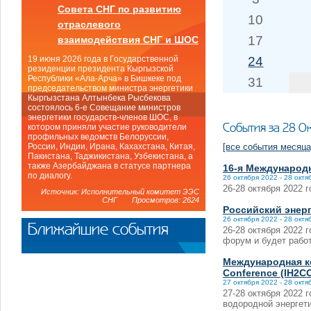
Совета СНГ по развитию
10
отраслевого
17
взаимодействия СНГ и ШОС
24
19 июня 2026 года в Государственной
резиденции президента Кыргызской
Республики «Ала-Арча» в Бишкеке под
31
председательством министра энергетики
Кыргызстана Алтынбека Рысбекова
состоялось 6-е Совещание министров
энергетики государств-членов ШОС, в
События за 28 О
котором приняли участие руководители
профильных ведомств Белоруссии,
[все события месяца
России, Индии, Ирана, Кахахстана, Китая,
Пакистана, Таджикистана, Узбекистана, а
также Азербайджана в статусе партнера
16-я Международ
по диалогу.
26 октября 2022 - 28 октя
26-28 октября 2022 
Источник: Исполнительный комитет ЭЭС
СНГ Просмотров: 2624
Российский энерг
26 октября 2022 - 28 октя
Ближайшие события
26-28 октября 2022 
форум и будет рабо
Международная ко
Conference (IH2C
27 октября 2022 - 28 октя
27-28 октября 2022
водородной энергети