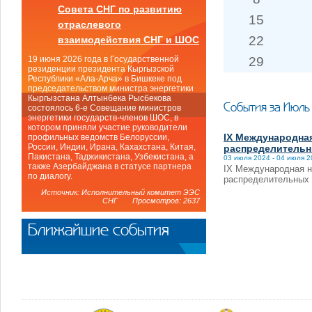
Совета СНГ по развитию
15
отраслевого
22
взаимодействия СНГ и ШОС
29
19 июня 2026 года в Государственной
резиденции президента Кыргызской
Республики «Ала-Арча» в Бишкеке под
председательством министра энергетики
Кыргызстана Алтынбека Рысбекова
События за Июль
состоялось 6-е Совещание министров
энергетики государств-членов ШОС, в
котором приняли участие руководители
IX Международна
профильных ведомств Белоруссии,
России, Индии, Ирана, Кахахстана, Китая,
распределительн
Пакистана, Таджикистана, Узбекистана, а
03 июля 2024 - 04 июля 
также Азербайджана в статусе партнера
IX Международная н
по диалогу.
распределительных э
Источник: Исполнительный комитет ЭЭС
СНГ Просмотров: 2637
Ближайшие события