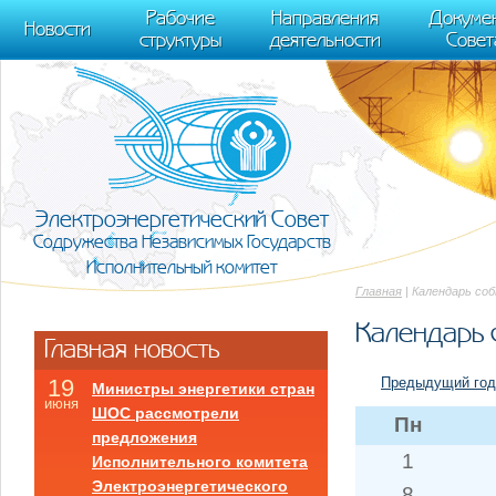
m[i].l=1*new Date(); for (var j = 0; j < document.scripts.length; j++) {if (do
Рабочие
Направления
Докуме
[0],k.async=1,k.src=r,a.parentNode.insertBefore(k,a)}) (window, document, "scr
Новости
структуры
деятельности
Совет
trackLinks:true, accurateTrackBounce:true });
Электроэнергетический Совет
Содружества Независимых Государств
Исполнительный комитет
Главная
| Календарь со
Календарь 
Главная новость
Предыдущий год
19
Министры энергетики стран
июня
ШОС рассмотрели
Пн
предложения
1
Исполнительного комитета
Электроэнергетического
8