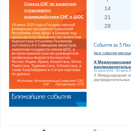
Совета СНГ по развитию
14
отраслевого
21
взаимодействия СНГ и ШОС
28
19 июня 2026 года в Государственной
резиденции президента Кыргызской
Республики «Ала-Арча» в Бишкеке под
председательством министра энергетики
Кыргызстана Алтынбека Рысбекова
События за 3 Ию
состоялось 6-е Совещание министров
энергетики государств-членов ШОС, в
[все события месяца
котором приняли участие руководители
профильных ведомств Белоруссии,
X Международная
России, Индии, Ирана, Кахахстана, Китая,
Пакистана, Таджикистана, Узбекистана, а
распределительн
также Азербайджана в статусе партнера
01 июля 2025 - 03 июля 
по диалогу.
X Международная на
распределительных э
Источник: Исполнительный комитет ЭЭС
СНГ Просмотров: 2770
Ближайшие события