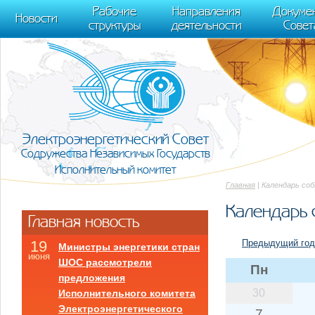
m[i].l=1*new Date(); for (var j = 0; j < document.scripts.length; j++) {if (do
Рабочие
Направления
Докуме
[0],k.async=1,k.src=r,a.parentNode.insertBefore(k,a)}) (window, document, "scr
Новости
структуры
деятельности
Совет
trackLinks:true, accurateTrackBounce:true });
Электроэнергетический Совет
Содружества Независимых Государств
Исполнительный комитет
Главная
| Календарь со
Календарь 
Главная новость
Предыдущий год
19
Министры энергетики стран
июня
ШОС рассмотрели
Пн
предложения
30
Исполнительного комитета
Электроэнергетического
7