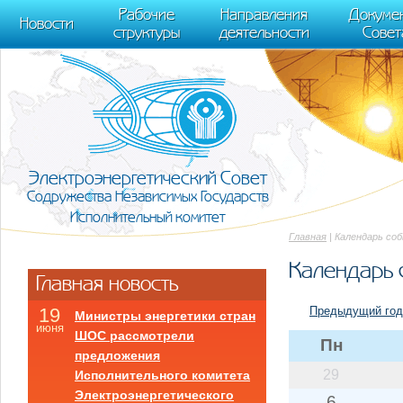
m[i].l=1*new Date(); for (var j = 0; j < document.scripts.length; j++) {if (do
Рабочие
Направления
Докуме
[0],k.async=1,k.src=r,a.parentNode.insertBefore(k,a)}) (window, document, "scr
Новости
структуры
деятельности
Совет
trackLinks:true, accurateTrackBounce:true });
Электроэнергетический Совет
Содружества Независимых Государств
Исполнительный комитет
Главная
| Календарь со
Календарь 
Главная новость
Предыдущий год
19
Министры энергетики стран
июня
ШОС рассмотрели
Пн
предложения
29
Исполнительного комитета
Электроэнергетического
6