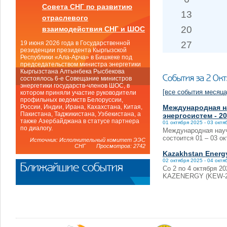
Совета СНГ по развитию
13
отраслевого
20
взаимодействия СНГ и ШОС
27
19 июня 2026 года в Государственной
резиденции президента Кыргызской
Республики «Ала-Арча» в Бишкеке под
председательством министра энергетики
Кыргызстана Алтынбека Рысбекова
События за 2 Ок
состоялось 6-е Совещание министров
энергетики государств-членов ШОС, в
[все события месяца
котором приняли участие руководители
профильных ведомств Белоруссии,
Международная н
России, Индии, Ирана, Кахахстана, Китая,
Пакистана, Таджикистана, Узбекистана, а
энергосистем - 2
также Азербайджана в статусе партнера
01 октября 2025 - 03 октя
по диалогу.
Международная науч
состоится 01 – 03 ок
Источник: Исполнительный комитет ЭЭС
СНГ Просмотров: 2742
Kazakhstan Energ
02 октября 2025 - 04 октя
Ближайшие события
Со 2 по 4 октября 2
KAZENERGY (KEW-202