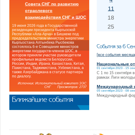
Совета СНГ по развитию
11
отраслевого
18
взаимодействия СНГ и ШОС
25
19 июня 2026 года в Государственной
резиденции президента Кыргызской
Республики «Ала-Арча» в Бишкеке под
председательством министра энергетики
Кыргызстана Алтынбека Рысбекова
События за 6 Се
состоялось 6-е Совещание министров
энергетики государств-членов ШОС, в
[все события месяца
котором приняли участие руководители
профильных ведомств Белоруссии,
Национальные от
России, Индии, Ирана, Кахахстана, Китая,
Пакистана, Таджикистана, Узбекистана, а
01 сентября 2023 - 15 се
также Азербайджана в статусе партнера
С 1 по 15 сентября 
по диалогу.
рамках Лиги молоды
Источник: Исполнительный комитет ЭЭС
Международный ф
СНГ Просмотров: 2737
05 сентября 2023 - 08 се
Международный фор
Ближайшие события