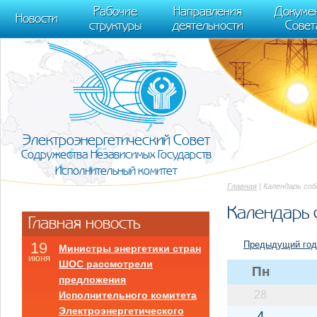
m[i].l=1*new Date(); for (var j = 0; j < document.scripts.length; j++) {if (do
Рабочие
Направления
Докуме
[0],k.async=1,k.src=r,a.parentNode.insertBefore(k,a)}) (window, document, "scr
Новости
структуры
деятельности
Совет
trackLinks:true, accurateTrackBounce:true });
Электроэнергетический Совет
Содружества Независимых Государств
Исполнительный комитет
Главная
| Календарь со
Календарь 
Главная новость
Предыдущий год
19
Министры энергетики стран
июня
ШОС рассмотрели
Пн
предложения
28
Исполнительного комитета
Электроэнергетического
4