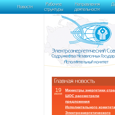
m[i].l=1*new Date(); for (var j = 0; j < document.scripts.length; j++) {if (do
Рабочие
Направления
Д
document, "script", "https://mc.yandex.ru/metrika/tag.js", "ym"); ym(95911708,
Новости
структуры
деятельности
Электроэнергетический Со
Содружества Независимых Государ
Исполнительный комитет
Главная новость
19
Министры энергетики стра
июня
ШОС рассмотрели
предложения
Исполнительного комитет
Электроэнергетического