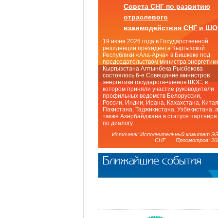
Совета СНГ по развитию
отраслевого
взаимодействия СНГ и Ш
19 июня 2026 года в Государственной
резиденции президента Кыргызской
Республики «Ала-Арча» в Бишкеке под
председательством министра энергетик
Кыргызстана Алтынбека Рысбекова
состоялось 6-е Совещание министров
энергетики государств-членов ШОС, в
котором приняли участие руководители
профильных ведомств Белоруссии,
России, Индии, Ирана, Кахахстана, Китая
Пакистана, Таджикистана, Узбекистана, 
также Азербайджана в статусе партнера
по диалогу.
Источник: Исполнительный комитет Э
СНГ Просмотров: 26
Ближайшие события