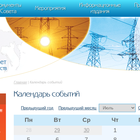
cument.scripts[j].src === r) { return; }} k=e.createElement(t),a=e.getElements
окументы
Информационные
Пр
 "init", { clickmap:true, trackLinks:true, accurateTrackBounce:true });
Мероприятия
Совета
издания
вет
ств
Главная
| Календарь событий
Календарь событий
Предыдущий год
Предыдущий месяц
н
Пн
Вт
Ср
Чт
1
28
29
30
а
5
6
7
8