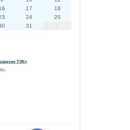
16
17
18
23
24
25
30
31
1
азвитие ТЭК»
ЭК»