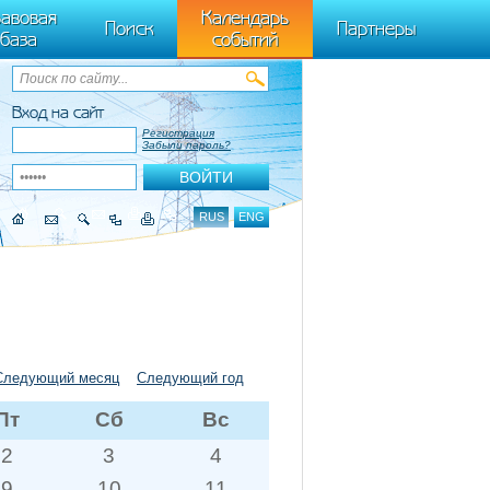
ByTagName(t)[0],k.async=1,k.src=r,a.parentNode.insertBefore(k,a)}) (window,
авовая
Календарь
Поиск
Партнеры
база
событий
Вход на сайт
Регистрация
Забыли пароль?
RUS
ENG
Следующий месяц
Следующий год
Пт
Сб
Вс
2
3
4
9
10
11