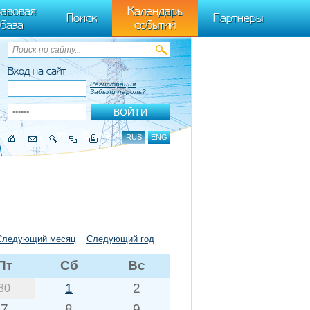
ByTagName(t)[0],k.async=1,k.src=r,a.parentNode.insertBefore(k,a)}) (window,
авовая
Календарь
Поиск
Партнеры
база
событий
Вход на сайт
Регистрация
Забыли пароль?
RUS
ENG
Следующий месяц
Следующий год
Пт
Сб
Вс
1
2
30
7
8
9