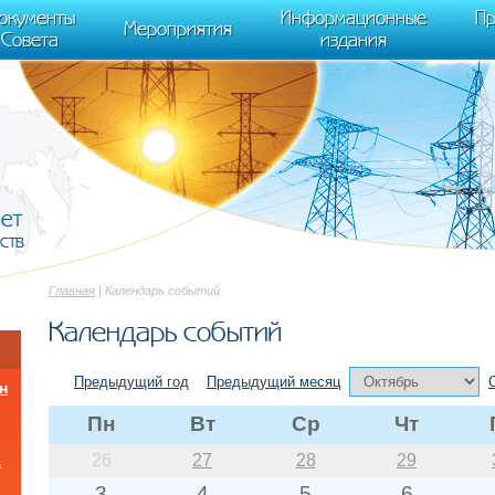
cument.scripts[j].src === r) { return; }} k=e.createElement(t),a=e.getElements
окументы
Информационные
Пр
 "init", { clickmap:true, trackLinks:true, accurateTrackBounce:true });
Мероприятия
Совета
издания
вет
ств
Главная
| Календарь событий
Календарь событий
Предыдущий год
Предыдущий месяц
н
Пн
Вт
Ср
Чт
26
27
28
29
а
3
4
5
6