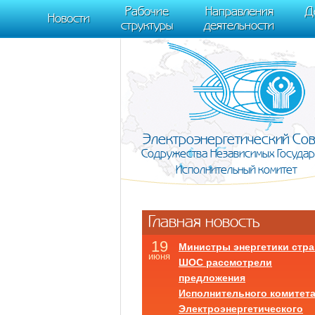
m[i].l=1*new Date(); for (var j = 0; j < document.scripts.length; j++) {if (do
Рабочие
Направления
Д
document, "script", "https://mc.yandex.ru/metrika/tag.js", "ym"); ym(95911708,
Новости
структуры
деятельности
Электроэнергетический Со
Содружества Независимых Государ
Исполнительный комитет
Главная новость
19
Министры энергетики стра
июня
ШОС рассмотрели
предложения
Исполнительного комитет
Электроэнергетического