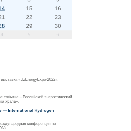
14
15
16
21
22
23
28
29
30
4
5
6
я выставка «UzEnergyExpo-2022».
ое событие – Российский энергетический
ка Урала».
— International Hydrogen
 Международная конференция по
ON).