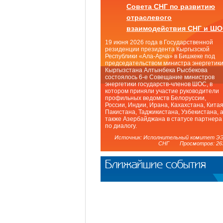
Совета СНГ по развитию
отраслевого
взаимодействия СНГ и Ш
19 июня 2026 года в Государственной
резиденции президента Кыргызской
Республики «Ала-Арча» в Бишкеке под
председательством министра энергетик
Кыргызстана Алтынбека Рысбекова
состоялось 6-е Совещание министров
энергетики государств-членов ШОС, в
котором приняли участие руководители
профильных ведомств Белоруссии,
России, Индии, Ирана, Кахахстана, Китая
Пакистана, Таджикистана, Узбекистана, 
также Азербайджана в статусе партнера
по диалогу.
Источник: Исполнительный комитет Э
СНГ Просмотров: 26
Ближайшие события