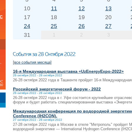
10
11
12
13
17
18
19
20
ОС
24
25
26
27
31
1
2
3
и
События за 28 Октября 2022
[все события месяца]
,
а
16-я Международная выставка «UzEnergyExpo-2022»
26 октября 2022 - 28 октября 2022
26-28 октября 2022 года в Ташкенте пройдет 16-я Международна
ЭС
30
Российский энергетический форум - 2022
26 октября 2022 - 28 октября 2022
26-28 октября 2022 года в г. Уфе состоится крупнейшее отраслев
форум и будет работать специализированная выставка «Энергети
Международная конференция по водородной энергетике 
Conference (IH2CON).
27 октября 2022 - 28 октября 2022
27-28 октября 2022 года в Москве в отеле "Метрополь" пройдет
водородной энергетике — International Hydrogen Conference (IH2C