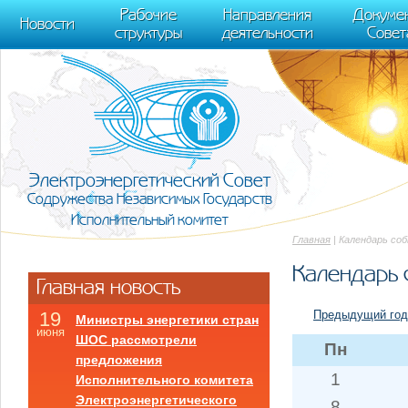
m[i].l=1*new Date(); for (var j = 0; j < document.scripts.length; j++) {if (do
Рабочие
Направления
Докуме
[0],k.async=1,k.src=r,a.parentNode.insertBefore(k,a)}) (window, document, "scr
Новости
структуры
деятельности
Совет
trackLinks:true, accurateTrackBounce:true });
Электроэнергетический Совет
Содружества Независимых Государств
Исполнительный комитет
Главная
| Календарь со
Календарь 
Главная новость
Предыдущий год
19
Министры энергетики стран
июня
ШОС рассмотрели
Пн
предложения
1
Исполнительного комитета
Электроэнергетического
8