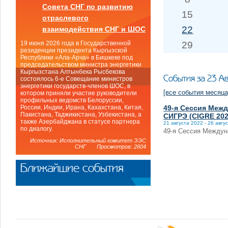
Совета СНГ по развитию
15
отраслевого
22
взаимодействия СНГ и ШОС
29
19 июня 2026 года в Государственной
резиденции президента Кыргызской
Республики «Ала-Арча» в Бишкеке под
председательством министра энергетики
Кыргызстана Алтынбека Рысбекова
События за 23 А
состоялось 6-е Совещание министров
энергетики государств-членов ШОС, в
[все события месяца
котором приняли участие руководители
профильных ведомств Белоруссии,
49-я Сессия Меж
России, Индии, Ирана, Кахахстана, Китая,
Пакистана, Таджикистана, Узбекистана, а
СИГРЭ (CIGRE 202
также Азербайджана в статусе партнера
21 августа 2022 - 26 авгу
по диалогу.
49-я Сессия Междун
Источник: Исполнительный комитет ЭЭС
СНГ Просмотров: 2604
Ближайшие события