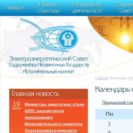
m[i].l=1*new Date(); for (var j = 0; j < document.scripts.length; j++) {if (do
Рабочие
Направления
Докуме
[0],k.async=1,k.src=r,a.parentNode.insertBefore(k,a)}) (window, document, "scr
Новости
структуры
деятельности
Совет
trackLinks:true, accurateTrackBounce:true });
Электроэнергетический Совет
Содружества Независимых Государств
Исполнительный комитет
Главная
| Календарь со
Календарь 
Главная новость
Предыдущий год
19
Министры энергетики стран
июня
ШОС рассмотрели
Пн
предложения
1
Исполнительного комитета
Электроэнергетического
8