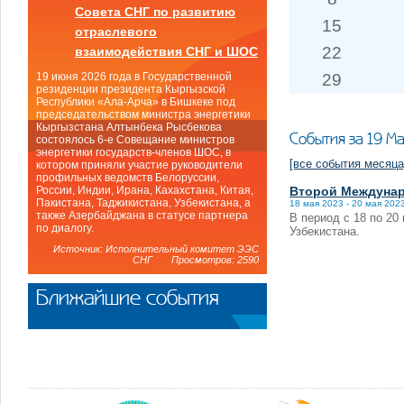
Совета СНГ по развитию
15
отраслевого
22
взаимодействия СНГ и ШОС
29
19 июня 2026 года в Государственной
резиденции президента Кыргызской
Республики «Ала-Арча» в Бишкеке под
председательством министра энергетики
Кыргызстана Алтынбека Рысбекова
События за 19 М
состоялось 6-е Совещание министров
энергетики государств-членов ШОС, в
[все события месяца
котором приняли участие руководители
профильных ведомств Белоруссии,
Второй Междунар
России, Индии, Ирана, Кахахстана, Китая,
Пакистана, Таджикистана, Узбекистана, а
18 мая 2023 - 20 мая 202
также Азербайджана в статусе партнера
В период с 18 по 2
по диалогу.
Узбекистана.
Источник: Исполнительный комитет ЭЭС
СНГ Просмотров: 2590
Ближайшие события