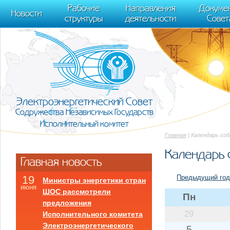
m[i].l=1*new Date(); for (var j = 0; j < document.scripts.length; j++) {if (do
Рабочие
Направления
Докуме
[0],k.async=1,k.src=r,a.parentNode.insertBefore(k,a)}) (window, document, "scr
Новости
структуры
деятельности
Совет
trackLinks:true, accurateTrackBounce:true });
Электроэнергетический Совет
Содружества Независимых Государств
Исполнительный комитет
Главная
| Календарь со
Календарь 
Главная новость
Предыдущий год
19
Министры энергетики стран
июня
ШОС рассмотрели
Пн
предложения
29
Исполнительного комитета
Электроэнергетического
5