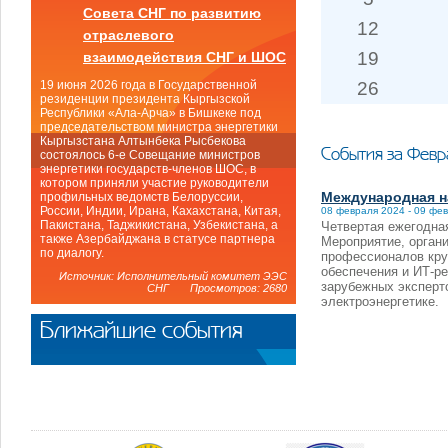
Совета СНГ по развитию
12
отраслевого
19
взаимодействия СНГ и ШОС
26
19 июня 2026 года в Государственной
резиденции президента Кыргызской
Республики «Ала-Арча» в Бишкеке под
председательством министра энергетики
Кыргызстана Алтынбека Рысбекова
События за Февр
состоялось 6-е Совещание министров
энергетики государств-членов ШОС, в
котором приняли участие руководители
Международная н
профильных ведомств Белоруссии,
России, Индии, Ирана, Кахахстана, Китая,
08 февраля 2024 - 09 фе
Пакистана, Таджикистана, Узбекистана, а
Четвертая ежегодная
также Азербайджана в статусе партнера
Мероприятие, орган
по диалогу.
профессионалов кру
обеспечения и ИТ-ре
Источник: Исполнительный комитет ЭЭС
зарубежных эксперт
СНГ Просмотров: 2680
электроэнергетике.
Ближайшие события