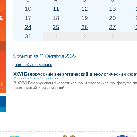
10
11
12
13
17
18
19
20
ОС
24
25
26
27
31
1
2
3
и
События за 11 Октября 2022
[все события месяца]
,
а
XXVI Белорусский энергетический и экологический фо
11 октября 2022 - 14 октября 2022
В XXVI Белорусском энергетическом и экологическом форуме пл
ЭС
предприятий и организаций.
65