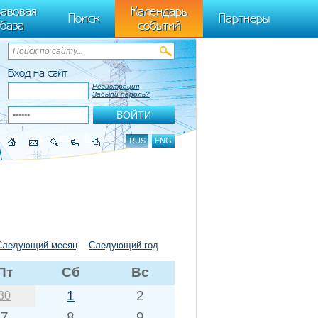
ByTagName(t)[0],k.async=1,k.src=r,a.parentNode.insertBefore(k,a)}) (window,
авовая
Календарь
Поиск
Партнеры
база
событий
Вход на сайт
Регистрация
Забыли пароль?
RUS
ENG
Следующий месяц
Следующий год
Пт
Сб
Вс
1
2
30
7
8
9