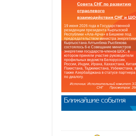
Совета СНГ по развитию
отраслевого
взаимодействия СНГ и Ш
19 июня 2026 года в Государственной
резиденции президента Кыргызской
Республики «Ала-Арча» в Бишкеке под
председательством министра энергетик
Кыргызстана Алтынбека Рысбекова
состоялось 6-е Совещание министров
энергетики государств-членов ШОС, в
котором приняли участие руководители
профильных ведомств Белоруссии,
России, Индии, Ирана, Кахахстана, Китая
Пакистана, Таджикистана, Узбекистана, 
также Азербайджана в статусе партнера
по диалогу.
Источник: Исполнительный комитет Э
СНГ Просмотров: 26
Ближайшие события