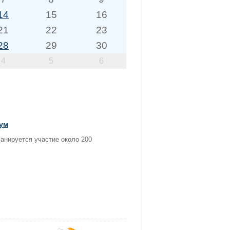
14
15
16
21
22
23
28
29
30
4
5
6
рум
анируется участие около 200