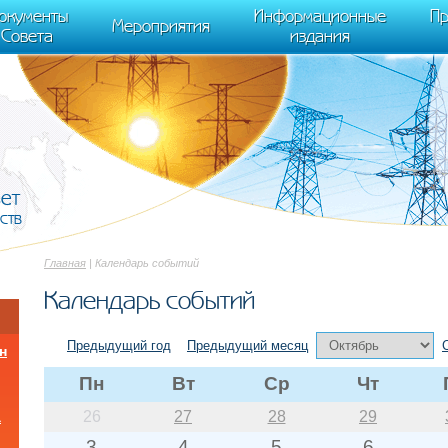
cument.scripts[j].src === r) { return; }} k=e.createElement(t),a=e.getElements
окументы
Информационные
Пр
 "init", { clickmap:true, trackLinks:true, accurateTrackBounce:true });
Мероприятия
Совета
издания
вет
ств
Главная
| Календарь событий
Календарь событий
Предыдущий год
Предыдущий месяц
н
Пн
Вт
Ср
Чт
26
27
28
29
а
3
4
5
6