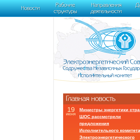
m[i].l=1*new Date(); for (var j = 0; j < document.scripts.length; j++) {if (do
Рабочие
Направления
Д
document, "script", "https://mc.yandex.ru/metrika/tag.js", "ym"); ym(95911708,
Новости
структуры
деятельности
Электроэнергетический Со
Содружества Независимых Государ
Исполнительный комитет
Главная новость
19
Министры энергетики стра
июня
ШОС рассмотрели
предложения
Исполнительного комитет
Электроэнергетического