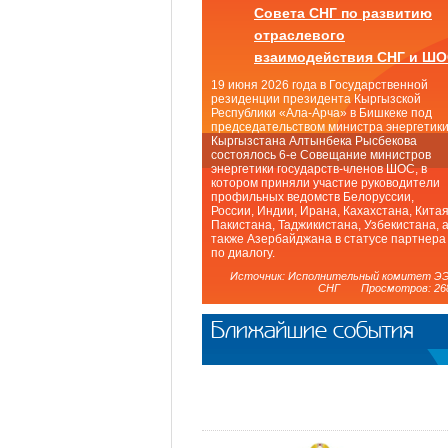
Совета СНГ по развитию
отраслевого
взаимодействия СНГ и Ш
19 июня 2026 года в Государственной
резиденции президента Кыргызской
Республики «Ала-Арча» в Бишкеке под
председательством министра энергетик
Кыргызстана Алтынбека Рысбекова
состоялось 6-е Совещание министров
энергетики государств-членов ШОС, в
котором приняли участие руководители
профильных ведомств Белоруссии,
России, Индии, Ирана, Кахахстана, Китая
Пакистана, Таджикистана, Узбекистана, 
также Азербайджана в статусе партнера
по диалогу.
Источник: Исполнительный комитет Э
СНГ Просмотров: 26
Ближайшие события