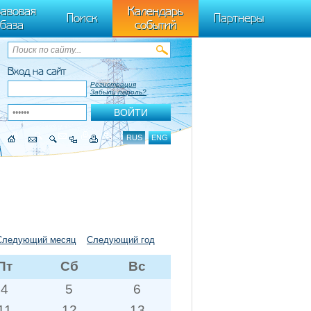
ByTagName(t)[0],k.async=1,k.src=r,a.parentNode.insertBefore(k,a)}) (window,
авовая
Календарь
Поиск
Партнеры
база
событий
Вход на сайт
Регистрация
Забыли пароль?
RUS
ENG
Следующий месяц
Следующий год
Пт
Сб
Вс
4
5
6
11
12
13