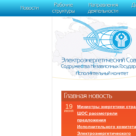
m[i].l=1*new Date(); for (var j = 0; j < document.scripts.length; j++) {if (do
Рабочие
Направления
Д
document, "script", "https://mc.yandex.ru/metrika/tag.js", "ym"); ym(95911708,
Новости
структуры
деятельности
Электроэнергетический Со
Содружества Независимых Государ
Исполнительный комитет
Главная новость
19
Министры энергетики стра
июня
ШОС рассмотрели
предложения
Исполнительного комитет
Электроэнергетического