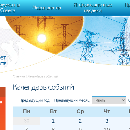
cument.scripts[j].src === r) { return; }} k=e.createElement(t),a=e.getElements
окументы
Информационные
Пр
 "init", { clickmap:true, trackLinks:true, accurateTrackBounce:true });
Мероприятия
Совета
издания
вет
ств
Главная
| Календарь событий
Календарь событий
Предыдущий год
Предыдущий месяц
н
Пн
Вт
Ср
Чт
1
2
3
30
а
7
8
9
10