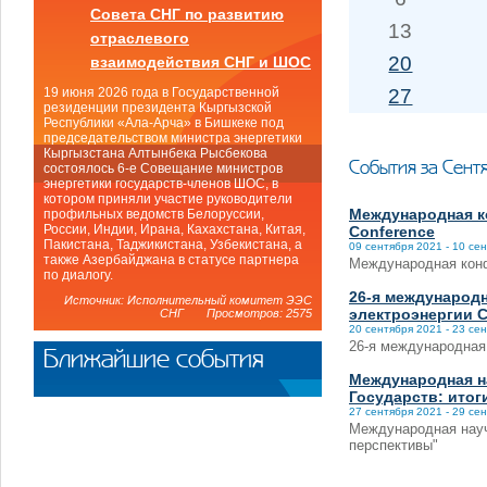
Совета СНГ по развитию
13
отраслевого
20
взаимодействия СНГ и ШОС
27
19 июня 2026 года в Государственной
резиденции президента Кыргызской
Республики «Ала-Арча» в Бишкеке под
председательством министра энергетики
Кыргызстана Алтынбека Рысбекова
События за Сент
состоялось 6-е Совещание министров
энергетики государств-членов ШОС, в
котором приняли участие руководители
Международная ко
профильных ведомств Белоруссии,
России, Индии, Ирана, Кахахстана, Китая,
Conference
Пакистана, Таджикистана, Узбекистана, а
09 сентября 2021 - 10 се
также Азербайджана в статусе партнера
Международная конфе
по диалогу.
26-я международ
Источник: Исполнительный комитет ЭЭС
электроэнергии C
СНГ Просмотров: 2575
20 сентября 2021 - 23 се
26-я международная
Ближайшие события
Международная н
Государств: итог
27 сентября 2021 - 29 се
Международная науч
перспективы"