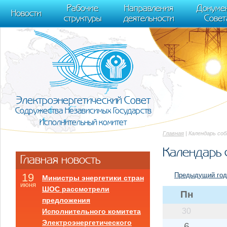
m[i].l=1*new Date(); for (var j = 0; j < document.scripts.length; j++) {if (do
Рабочие
Направления
Докуме
[0],k.async=1,k.src=r,a.parentNode.insertBefore(k,a)}) (window, document, "scr
Новости
структуры
деятельности
Совет
trackLinks:true, accurateTrackBounce:true });
Электроэнергетический Совет
Содружества Независимых Государств
Исполнительный комитет
Главная
| Календарь со
Календарь 
Главная новость
Предыдущий год
19
Министры энергетики стран
июня
ШОС рассмотрели
Пн
предложения
30
Исполнительного комитета
Электроэнергетического
6