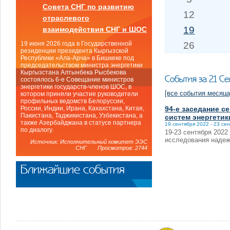
Совета СНГ по развитию
12
отраслевого
19
взаимодействия СНГ и ШОС
26
19 июня 2026 года в Государственной
резиденции президента Кыргызской
Республики «Ала-Арча» в Бишкеке под
председательством министра энергетики
Кыргызстана Алтынбека Рысбекова
События за 21 С
состоялось 6-е Совещание министров
энергетики государств-членов ШОС, в
[все события месяца
котором приняли участие руководители
профильных ведомств Белоруссии,
94-е заседание 
России, Индии, Ирана, Кахахстана, Китая,
Пакистана, Таджикистана, Узбекистана, а
систем энергетик
также Азербайджана в статусе партнера
19 сентября 2022 - 23 се
по диалогу.
19-23 сентября 2022
исследования надеж
Источник: Исполнительный комитет ЭЭС
СНГ Просмотров: 2744
Ближайшие события