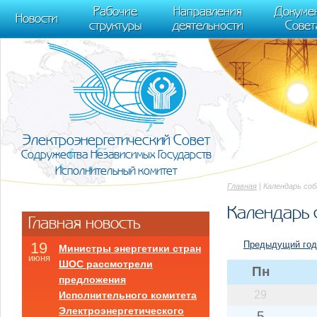
m[i].l=1*new Date(); for (var j = 0; j < document.scripts.length; j++) {if (do
Рабочие
Направления
Докуме
[0],k.async=1,k.src=r,a.parentNode.insertBefore(k,a)}) (window, document, "scr
Новости
структуры
деятельности
Совет
trackLinks:true, accurateTrackBounce:true });
Электроэнергетический Совет
Содружества Независимых Государств
Исполнительный комитет
Главная
| Календарь со
Календарь 
Главная новость
Предыдущий год
19
Министры энергетики стран
июня
ШОС рассмотрели
Пн
предложения
29
Исполнительного комитета
Электроэнергетического
5