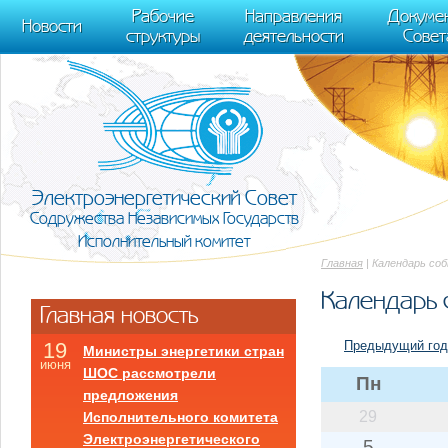
m[i].l=1*new Date(); for (var j = 0; j < document.scripts.length; j++) {if (do
Рабочие
Направления
Докуме
[0],k.async=1,k.src=r,a.parentNode.insertBefore(k,a)}) (window, document, "scr
Новости
структуры
деятельности
Совет
trackLinks:true, accurateTrackBounce:true });
Электроэнергетический Совет
Содружества Независимых Государств
Исполнительный комитет
Главная
| Календарь со
Календарь 
Главная новость
Предыдущий год
19
Министры энергетики стран
июня
ШОС рассмотрели
Пн
предложения
29
Исполнительного комитета
Электроэнергетического
5