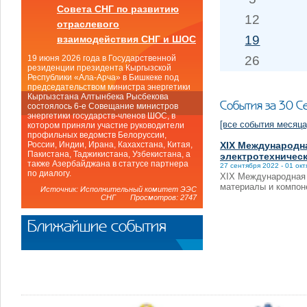
Совета СНГ по развитию
12
отраслевого
19
взаимодействия СНГ и ШОС
26
19 июня 2026 года в Государственной
резиденции президента Кыргызской
Республики «Ала-Арча» в Бишкеке под
председательством министра энергетики
Кыргызстана Алтынбека Рысбекова
События за 30 С
состоялось 6-е Совещание министров
энергетики государств-членов ШОС, в
[все события месяца
котором приняли участие руководители
профильных ведомств Белоруссии,
XIX Международн
России, Индии, Ирана, Кахахстана, Китая,
Пакистана, Таджикистана, Узбекистана, а
электротехничес
также Азербайджана в статусе партнера
27 сентября 2022 - 01 ок
по диалогу.
XIX Международная 
материалы и компо
Источник: Исполнительный комитет ЭЭС
СНГ Просмотров: 2747
Ближайшие события