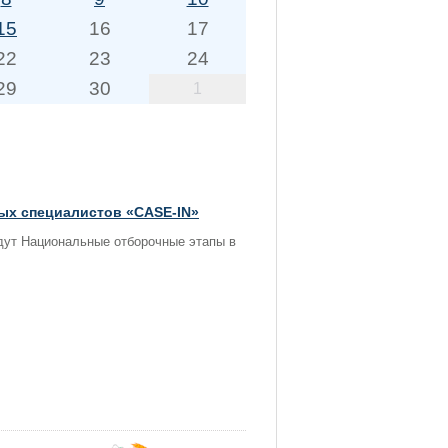
15
16
17
22
23
24
29
30
1
ых специалистов «CASE-IN»
йдут Национальные отборочные этапы в