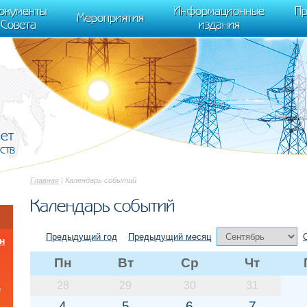
cument.scripts[j].src === r) { return; }} k=e.createElement(t),a=e.getElements
окументы
Информационные
Пр
 "init", { clickmap:true, trackLinks:true, accurateTrackBounce:true });
Мероприятия
Совета
издания
вет
ств
Главная
| Календарь событий
Календарь событий
Предыдущий год
Предыдущий месяц
н
Пн
Вт
Ср
Чт
28
29
30
31
а
4
5
6
7