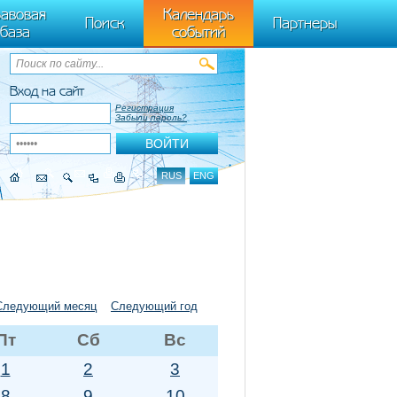
ByTagName(t)[0],k.async=1,k.src=r,a.parentNode.insertBefore(k,a)}) (window,
авовая
Календарь
Поиск
Партнеры
база
событий
Вход на сайт
Регистрация
Забыли пароль?
RUS
ENG
Следующий месяц
Следующий год
Пт
Сб
Вс
1
2
3
8
9
10