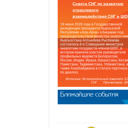
Совета СНГ по развитию
отраслевого
взаимодействия СНГ и Ш
19 июня 2026 года в Государственной
резиденции президента Кыргызской
Республики «Ала-Арча» в Бишкеке под
председательством министра энергетик
Кыргызстана Алтынбека Рысбекова
состоялось 6-е Совещание министров
энергетики государств-членов ШОС, в
котором приняли участие руководители
профильных ведомств Белоруссии,
России, Индии, Ирана, Кахахстана, Китая
Пакистана, Таджикистана, Узбекистана, 
также Азербайджана в статусе партнера
по диалогу.
Источник: Исполнительный комитет Э
СНГ Просмотров: 26
Ближайшие события