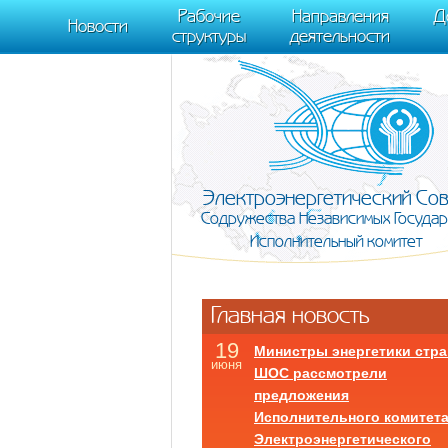
m[i].l=1*new Date(); for (var j = 0; j < document.scripts.length; j++) {if (do
Рабочие
Направления
Д
document, "script", "https://mc.yandex.ru/metrika/tag.js", "ym"); ym(95911708,
Новости
структуры
деятельности
Электроэнергетический Со
Содружества Независимых Государ
Исполнительный комитет
Главная новость
19
Министры энергетики стра
июня
ШОС рассмотрели
предложения
Исполнительного комитет
Электроэнергетического