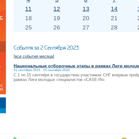
11
12
13
14
18
19
20
21
ОС
25
26
27
28
и
События за 2 Сентября 2023
[все события месяца]
Национальные отборочные этапы в рамках Лиги молод
,
а
01 сентября 2023 - 15 сентября 2023
С 1 по 15 сентября в государствах-участниках СНГ впервые про
рамках Лиги молодых специалистов «CASE-IN».
ЭС
45