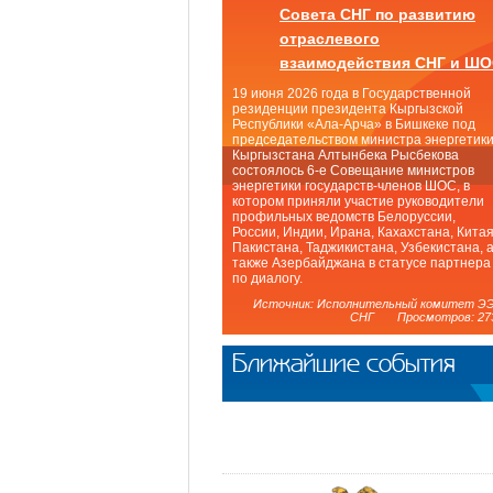
Совета СНГ по развитию
отраслевого
взаимодействия СНГ и Ш
19 июня 2026 года в Государственной
резиденции президента Кыргызской
Республики «Ала-Арча» в Бишкеке под
председательством министра энергетик
Кыргызстана Алтынбека Рысбекова
состоялось 6-е Совещание министров
энергетики государств-членов ШОС, в
котором приняли участие руководители
профильных ведомств Белоруссии,
России, Индии, Ирана, Кахахстана, Китая
Пакистана, Таджикистана, Узбекистана, 
также Азербайджана в статусе партнера
по диалогу.
Источник: Исполнительный комитет Э
СНГ Просмотров: 27
Ближайшие события