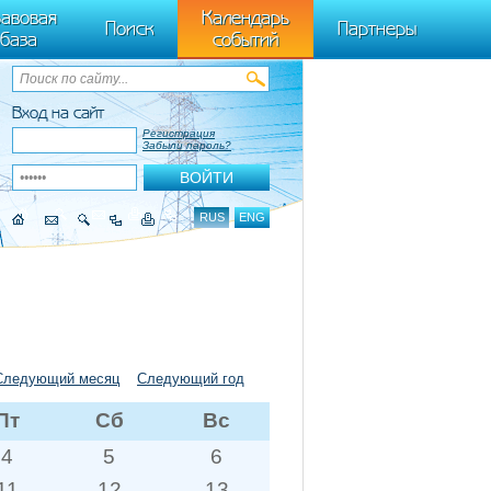
ByTagName(t)[0],k.async=1,k.src=r,a.parentNode.insertBefore(k,a)}) (window,
авовая
Календарь
Поиск
Партнеры
база
событий
Вход на сайт
Регистрация
Забыли пароль?
RUS
ENG
Следующий месяц
Следующий год
Пт
Сб
Вс
4
5
6
11
12
13