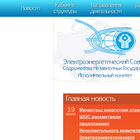
m[i].l=1*new Date(); for (var j = 0; j < document.scripts.length; j++) {if (do
Рабочие
Направления
Д
document, "script", "https://mc.yandex.ru/metrika/tag.js", "ym"); ym(95911708,
Новости
структуры
деятельности
Электроэнергетический Со
Содружества Независимых Государ
Исполнительный комитет
Главная новость
19
Министры энергетики стра
июня
ШОС рассмотрели
предложения
Исполнительного комитет
Электроэнергетического