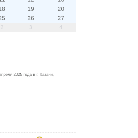
18
19
20
25
26
27
2
3
4
преля 2025 года в г. Казани,