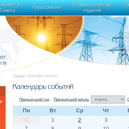
cument.scripts[j].src === r) { return; }} k=e.createElement(t),a=e.getElements
окументы
Информационные
Пр
 "init", { clickmap:true, trackLinks:true, accurateTrackBounce:true });
Мероприятия
Совета
издания
вет
ств
Главная
| Календарь событий
Календарь событий
Предыдущий год
Предыдущий месяц
н
Пн
Вт
Ср
Чт
1
2
3
31
а
7
8
9
10