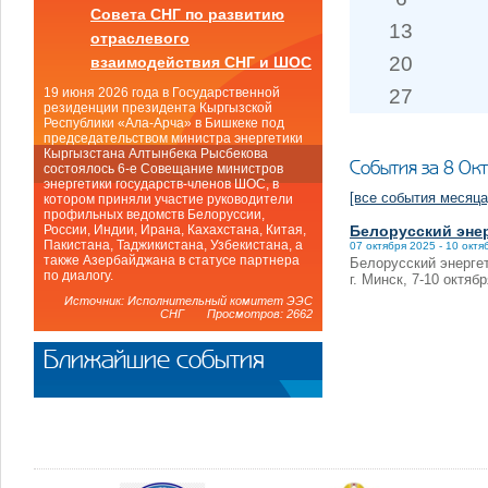
Совета СНГ по развитию
13
отраслевого
20
взаимодействия СНГ и ШОС
27
19 июня 2026 года в Государственной
резиденции президента Кыргызской
Республики «Ала-Арча» в Бишкеке под
председательством министра энергетики
Кыргызстана Алтынбека Рысбекова
События за 8 Ок
состоялось 6-е Совещание министров
энергетики государств-членов ШОС, в
[все события месяца
котором приняли участие руководители
профильных ведомств Белоруссии,
Белорусский эне
России, Индии, Ирана, Кахахстана, Китая,
Пакистана, Таджикистана, Узбекистана, а
07 октября 2025 - 10 октя
также Азербайджана в статусе партнера
Белорусский энерге
по диалогу.
г. Минск, 7-10 октябр
Источник: Исполнительный комитет ЭЭС
СНГ Просмотров: 2662
Ближайшие события