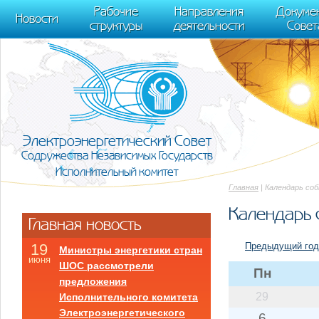
m[i].l=1*new Date(); for (var j = 0; j < document.scripts.length; j++) {if (do
Рабочие
Направления
Докуме
[0],k.async=1,k.src=r,a.parentNode.insertBefore(k,a)}) (window, document, "scr
Новости
структуры
деятельности
Совет
trackLinks:true, accurateTrackBounce:true });
Электроэнергетический Совет
Содружества Независимых Государств
Исполнительный комитет
Главная
| Календарь со
Календарь 
Главная новость
Предыдущий год
19
Министры энергетики стран
июня
ШОС рассмотрели
Пн
предложения
29
Исполнительного комитета
Электроэнергетического
6