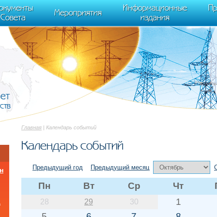
cument.scripts[j].src === r) { return; }} k=e.createElement(t),a=e.getElements
окументы
Информационные
Пр
 "init", { clickmap:true, trackLinks:true, accurateTrackBounce:true });
Мероприятия
Совета
издания
вет
ств
Главная
| Календарь событий
Календарь событий
Предыдущий год
Предыдущий месяц
н
Пн
Вт
Ср
Чт
1
28
29
30
а
5
6
7
8