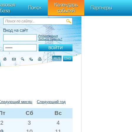
ByTagName(t)[0],k.async=1,k.src=r,a.parentNode.insertBefore(k,a)}) (window,
авовая
Календарь
Поиск
Партнеры
база
событий
Вход на сайт
Регистрация
Забыли пароль?
RUS
ENG
Следующий месяц
Следующий год
Пт
Сб
Вс
2
3
4
9
10
11