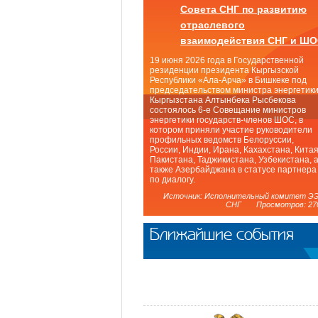
Совета СНГ по развитию
отраслевого
взаимодействия СНГ и Ш
19 июня 2026 года в Государственной
резиденции президента Кыргызской
Республики «Ала-Арча» в Бишкеке под
председательством министра энергетик
Кыргызстана Алтынбека Рысбекова
состоялось 6-е Совещание министров
энергетики государств-членов ШОС, в
котором приняли участие руководители
профильных ведомств Белоруссии,
России, Индии, Ирана, Кахахстана, Китая
Пакистана, Таджикистана, Узбекистана, 
также Азербайджана в статусе партнера
по диалогу.
Источник: Исполнительный комитет Э
СНГ Просмотров: 27
Ближайшие события