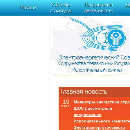
m[i].l=1*new Date(); for (var j = 0; j < document.scripts.length; j++) {if (do
Рабочие
Направления
Д
document, "script", "https://mc.yandex.ru/metrika/tag.js", "ym"); ym(95911708,
Новости
структуры
деятельности
Электроэнергетический Со
Содружества Независимых Государ
Исполнительный комитет
Главная новость
19
Министры энергетики стра
июня
ШОС рассмотрели
предложения
Исполнительного комитет
Электроэнергетического