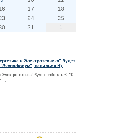
16
17
18
23
24
25
30
31
1
ргетика и Электротехника" будет
Ц "Экспофорум", павильон Н).
Электротехника" будет работать 6 -?9
 Н).