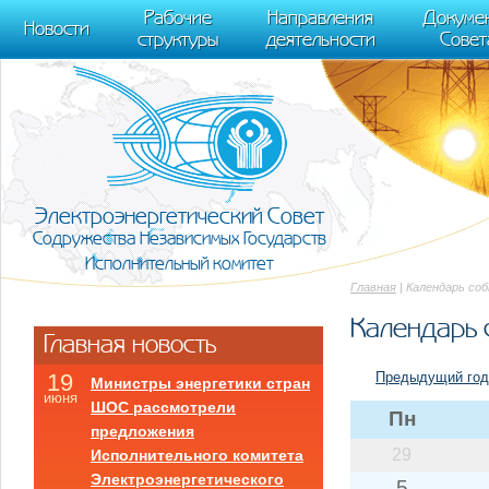
m[i].l=1*new Date(); for (var j = 0; j < document.scripts.length; j++) {if (do
Рабочие
Направления
Докуме
[0],k.async=1,k.src=r,a.parentNode.insertBefore(k,a)}) (window, document, "scr
Новости
структуры
деятельности
Совет
trackLinks:true, accurateTrackBounce:true });
Электроэнергетический Совет
Содружества Независимых Государств
Исполнительный комитет
Главная
| Календарь со
Календарь 
Главная новость
Предыдущий год
19
Министры энергетики стран
июня
ШОС рассмотрели
Пн
предложения
29
Исполнительного комитета
Электроэнергетического
5