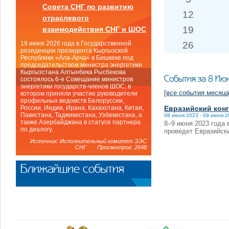
Совета СНГ по развитию
12
отраслевого
19
взаимодействия СНГ и ШОС
26
19 июня 2026 года в Государственной
резиденции президента Кыргызской
Республики «Ала-Арча» в Бишкеке под
председательством министра энергетики
Кыргызстана Алтынбека Рысбекова
События за 8 Ию
состоялось 6-е Совещание министров
энергетики государств-членов ШОС, в
[все события месяца
котором приняли участие руководители
профильных ведомств Белоруссии,
Евразийский конг
России, Индии, Ирана, Кахахстана, Китая,
Пакистана, Таджикистана, Узбекистана, а
08 июня 2023 - 09 июня 
также Азербайджана в статусе партнера
8–9 июня 2023 года 
по диалогу.
проведет Евразийски
Источник: Исполнительный комитет ЭЭС
СНГ Просмотров: 2648
Ближайшие события