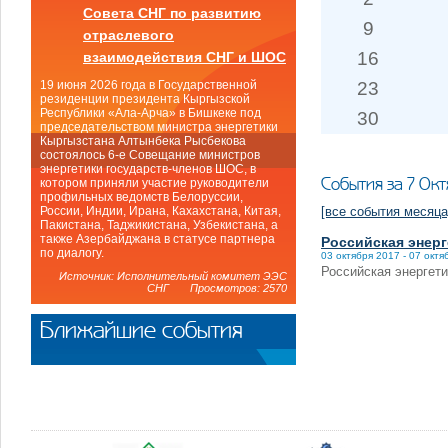
Совета СНГ по развитию
9
отраслевого
16
взаимодействия СНГ и ШОС
23
19 июня 2026 года в Государственной
резиденции президента Кыргызской
Республики «Ала-Арча» в Бишкеке под
30
председательством министра энергетики
Кыргызстана Алтынбека Рысбекова
состоялось 6-е Совещание министров
энергетики государств-членов ШОС, в
События за 7 Окт
котором приняли участие руководители
профильных ведомств Белоруссии,
[все события месяца
России, Индии, Ирана, Кахахстана, Китая,
Пакистана, Таджикистана, Узбекистана, а
также Азербайджана в статусе партнера
Российская энерг
по диалогу.
03 октября 2017 - 07 октя
Российская энергет
Источник: Исполнительный комитет ЭЭС
СНГ Просмотров: 2570
Ближайшие события