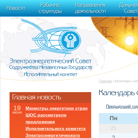
m[i].l=1*new Date(); for (var j = 0; j < document.scripts.length; j++) {if (do
Рабочие
Направления
Докуме
[0],k.async=1,k.src=r,a.parentNode.insertBefore(k,a)}) (window, document, "scr
Новости
структуры
деятельности
Совет
trackLinks:true, accurateTrackBounce:true });
Электроэнергетический Совет
Содружества Независимых Государств
Исполнительный комитет
Главная
| Календарь со
Календарь 
Главная новость
Предыдущий год
19
Министры энергетики стран
июня
ШОС рассмотрели
Пн
предложения
25
Исполнительного комитета
Электроэнергетического
2