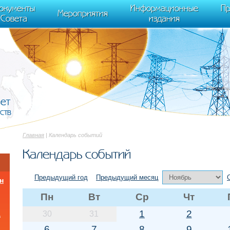
cument.scripts[j].src === r) { return; }} k=e.createElement(t),a=e.getElements
окументы
Информационные
Пр
 "init", { clickmap:true, trackLinks:true, accurateTrackBounce:true });
Мероприятия
Совета
издания
вет
ств
Главная
| Календарь событий
Календарь событий
Предыдущий год
Предыдущий месяц
н
Пн
Вт
Ср
Чт
1
2
30
31
а
6
7
8
9