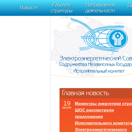
m[i].l=1*new Date(); for (var j = 0; j < document.scripts.length; j++) {if (do
Рабочие
Направления
Д
document, "script", "https://mc.yandex.ru/metrika/tag.js", "ym"); ym(95911708,
Новости
структуры
деятельности
Электроэнергетический Со
Содружества Независимых Государ
Исполнительный комитет
Главная новость
19
Министры энергетики стра
июня
ШОС рассмотрели
предложения
Исполнительного комитет
Электроэнергетического