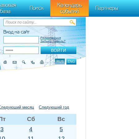
ByTagName(t)[0],k.async=1,k.src=r,a.parentNode.insertBefore(k,a)}) (window,
авовая
Календарь
Поиск
Партнеры
база
событий
Вход на сайт
Регистрация
Забыли пароль?
RUS
ENG
Следующий месяц
Следующий год
Пт
Сб
Вс
3
4
5
10
11
12