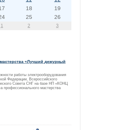
17
18
19
24
25
26
1
2
3
 мастерства «Лучший дежурный
ежности работы электрооборудования
ской Федерации, Всероссийского
ческого Совета СНГ на базе НП «КОНЦ
са профессионального мастерства