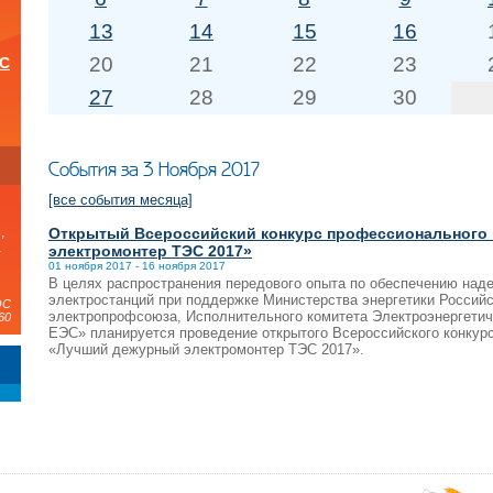
13
14
15
16
20
21
22
23
ОС
27
28
29
30
и
События за 3 Ноября 2017
[все события месяца]
Открытый Всероссийский конкурс профессионального
,
а
электромонтер ТЭС 2017»
01 ноября 2017 - 16 ноября 2017
В целях распространения передового опыта по обеспечению над
электростанций при поддержке Министерства энергетики Россий
ЭС
электропрофсоюза, Исполнительного комитета Электроэнергети
60
ЕЭС» планируется проведение открытого Всероссийского конкур
«Лучший дежурный электромонтер ТЭС 2017».