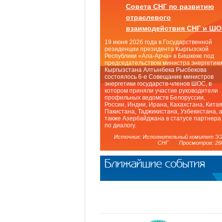
Совета СНГ по развитию
отраслевого
взаимодействия СНГ и Ш
19 июня 2026 года в Государственной
резиденции президента Кыргызской
Республики «Ала-Арча» в Бишкеке под
председательством министра энергетик
Кыргызстана Алтынбека Рысбекова
состоялось 6-е Совещание министров
энергетики государств-членов ШОС, в
котором приняли участие руководители
профильных ведомств Белоруссии,
России, Индии, Ирана, Кахахстана, Китая
Пакистана, Таджикистана, Узбекистана, 
также Азербайджана в статусе партнера
по диалогу.
Источник: Исполнительный комитет Э
СНГ Просмотров: 26
Ближайшие события