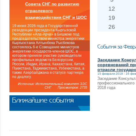
Совета СНГ по развитию
12
отраслевого
19
взаимодействия СНГ и ШОС
26
19 июня 2026 года в Государственной
резиденции президента Кыргызской
Республики «Ала-Арча» в Бишкеке под
председательством министра энергетики
Кыргызстана Алтынбека Рысбекова
События за Февр
состоялось 6-е Совещание министров
энергетики государств-членов ШОС, в
котором приняли участие руководители
Заседание Консу
профильных ведомств Белоруссии,
России, Индии, Ирана, Кахахстана, Китая,
соревнований пр
Пакистана, Таджикистана, Узбекистана, а
отрасли государс
также Азербайджана в статусе партнера
15 февраля 2018 - 16 фе
по диалогу.
Заседание Консульт
профессионального 
Источник: Исполнительный комитет ЭЭС
2018 года
СНГ Просмотров: 2735
Ближайшие события