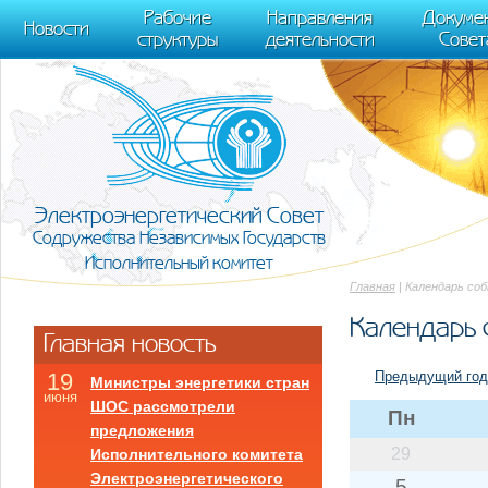
m[i].l=1*new Date(); for (var j = 0; j < document.scripts.length; j++) {if (do
Рабочие
Направления
Докуме
[0],k.async=1,k.src=r,a.parentNode.insertBefore(k,a)}) (window, document, "scr
Новости
структуры
деятельности
Совет
trackLinks:true, accurateTrackBounce:true });
Электроэнергетический Совет
Содружества Независимых Государств
Исполнительный комитет
Главная
| Календарь со
Календарь 
Главная новость
Предыдущий год
19
Министры энергетики стран
июня
ШОС рассмотрели
Пн
предложения
29
Исполнительного комитета
Электроэнергетического
5