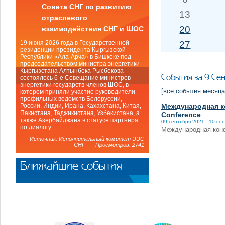
Совета СНГ по развитию
13
отраслевого
20
взаимодействия СНГ и ШОС
27
19 июня 2026 года в Государственной
резиденции президента Кыргызской
Республики «Ала-Арча» в Бишкеке под
председательством министра энергетики
Кыргызстана Алтынбека Рысбекова
События за 9 Се
состоялось 6-е Совещание министров
энергетики государств-членов ШОС, в
[все события месяца
котором приняли участие руководители
профильных ведомств Белоруссии,
Международная ко
России, Индии, Ирана, Кахахстана, Китая,
Пакистана, Таджикистана, Узбекистана, а
Conference
также Азербайджана в статусе партнера
09 сентября 2021 - 10 се
по диалогу.
Международная конфе
Источник: Исполнительный комитет ЭЭС
СНГ Просмотров: 2741
Ближайшие события