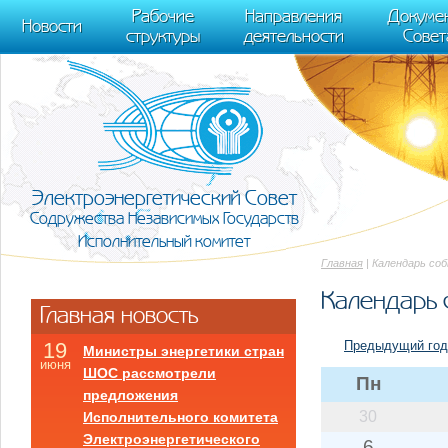
m[i].l=1*new Date(); for (var j = 0; j < document.scripts.length; j++) {if (do
Рабочие
Направления
Докуме
[0],k.async=1,k.src=r,a.parentNode.insertBefore(k,a)}) (window, document, "scr
Новости
структуры
деятельности
Совет
trackLinks:true, accurateTrackBounce:true });
Электроэнергетический Совет
Содружества Независимых Государств
Исполнительный комитет
Главная
| Календарь со
Календарь 
Главная новость
Предыдущий год
19
Министры энергетики стран
июня
ШОС рассмотрели
Пн
предложения
30
Исполнительного комитета
Электроэнергетического
6