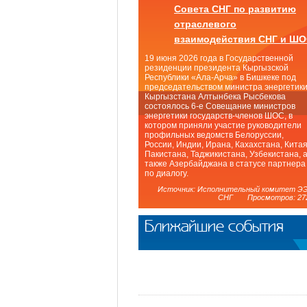
Совета СНГ по развитию
отраслевого
взаимодействия СНГ и Ш
19 июня 2026 года в Государственной
резиденции президента Кыргызской
Республики «Ала-Арча» в Бишкеке под
председательством министра энергетик
Кыргызстана Алтынбека Рысбекова
состоялось 6-е Совещание министров
энергетики государств-членов ШОС, в
котором приняли участие руководители
профильных ведомств Белоруссии,
России, Индии, Ирана, Кахахстана, Китая
Пакистана, Таджикистана, Узбекистана, 
также Азербайджана в статусе партнера
по диалогу.
Источник: Исполнительный комитет Э
СНГ Просмотров: 27
Ближайшие события