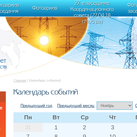
cument.scripts[j].src === r) { return; }} k=e.createElement(t),a=e.getElements
27-е заседание
тоархив
Фот
 "init", { clickmap:true, trackLinks:true, accurateTrackBounce:true });
Фотоархив
Координационного
аседания
зас
совета (27.04.18
г.Москва)
вет
ств
Главная
| Календарь событий
Календарь событий
Предыдущий год
Предыдущий месяц
н
Пн
Вт
Ср
Чт
1
2
3
31
а
7
8
9
10