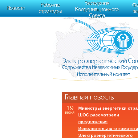
m[i].l=1*new Date(); for (var j = 0; j < document.scripts.length; j++) {if (do
Заседания
Рабочие
Фо
document, "script", "https://mc.yandex.ru/metrika/tag.js", "ym"); ym(95911708,
Новости
Координационного
структуры
з
Совета
Электроэнергетический Со
Содружества Независимых Государ
Исполнительный комитет
Главная новость
19
Министры энергетики стра
июня
ШОС рассмотрели
предложения
Исполнительного комитет
Электроэнергетического