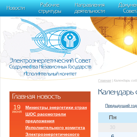
m[i].l=1*new Date(); for (var j = 0; j < document.scripts.length; j++) {if (do
Рабочие
Направления
Докуме
[0],k.async=1,k.src=r,a.parentNode.insertBefore(k,a)}) (window, document, "scr
Новости
структуры
деятельности
Совет
trackLinks:true, accurateTrackBounce:true });
Электроэнергетический Совет
Содружества Независимых Государств
Исполнительный комитет
Главная
| Календарь со
Календарь 
Главная новость
Предыдущий год
19
Министры энергетики стран
июня
ШОС рассмотрели
Пн
предложения
30
Исполнительного комитета
Электроэнергетического
6