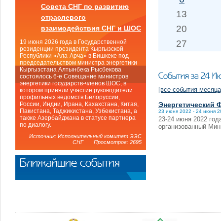
Совета СНГ по развитию
13
отраслевого
20
взаимодействия СНГ и ШОС
27
19 июня 2026 года в Государственной
резиденции президента Кыргызской
Республики «Ала-Арча» в Бишкеке под
председательством министра энергетики
Кыргызстана Алтынбека Рысбекова
События за 24 И
состоялось 6-е Совещание министров
энергетики государств-членов ШОС, в
[все события месяца
котором приняли участие руководители
профильных ведомств Белоруссии,
Энергетический Ф
России, Индии, Ирана, Кахахстана, Китая,
Пакистана, Таджикистана, Узбекистана, а
23 июня 2022 - 24 июня 
также Азербайджана в статусе партнера
23-24 июня 2022 год
по диалогу.
организованный Мин
Источник: Исполнительный комитет ЭЭС
СНГ Просмотров: 2695
Ближайшие события