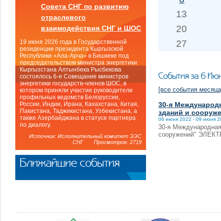
Совета СНГ по развитию
13
отраслевого
20
взаимодействия СНГ и ШОС
27
19 июня 2026 года в Государственной
резиденции президента Кыргызской
Республики «Ала-Арча» в Бишкеке под
председательством министра энергетики
Кыргызстана Алтынбека Рысбекова
События за 6 Ию
состоялось 6-е Совещание министров
энергетики государств-членов ШОС, в
[все события месяца
котором приняли участие руководители
профильных ведомств Белоруссии,
30-я Международ
России, Индии, Ирана, Кахахстана, Китая,
Пакистана, Таджикистана, Узбекистана, а
зданий и сооруж
также Азербайджана в статусе партнера
06 июня 2022 - 09 июня 
по диалогу.
30-я Международная
сооружений" ЭЛЕКТ
Источник: Исполнительный комитет ЭЭС
СНГ Просмотров: 2719
Ближайшие события