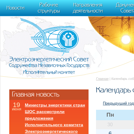
m[i].l=1*new Date(); for (var j = 0; j < document.scripts.length; j++) {if (do
Рабочие
Направления
Докуме
[0],k.async=1,k.src=r,a.parentNode.insertBefore(k,a)}) (window, document, "scr
Новости
структуры
деятельности
Совет
trackLinks:true, accurateTrackBounce:true });
Электроэнергетический Совет
Содружества Независимых Государств
Исполнительный комитет
Главная
| Календарь со
Календарь 
Главная новость
Предыдущий год
19
Министры энергетики стран
июня
ШОС рассмотрели
Пн
предложения
30
Исполнительного комитета
Электроэнергетического
6