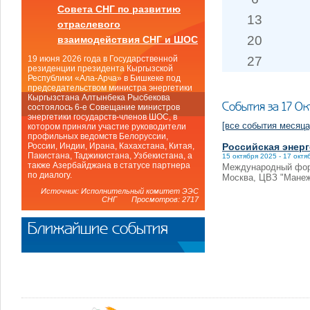
Совета СНГ по развитию
13
отраслевого
20
взаимодействия СНГ и ШОС
27
19 июня 2026 года в Государственной
резиденции президента Кыргызской
Республики «Ала-Арча» в Бишкеке под
председательством министра энергетики
Кыргызстана Алтынбека Рысбекова
События за 17 О
состоялось 6-е Совещание министров
энергетики государств-членов ШОС, в
[все события месяца
котором приняли участие руководители
профильных ведомств Белоруссии,
Российская энерг
России, Индии, Ирана, Кахахстана, Китая,
Пакистана, Таджикистана, Узбекистана, а
15 октября 2025 - 17 октя
также Азербайджана в статусе партнера
Международный фору
по диалогу.
Москва, ЦВЗ "Манеж"
Источник: Исполнительный комитет ЭЭС
СНГ Просмотров: 2717
Ближайшие события