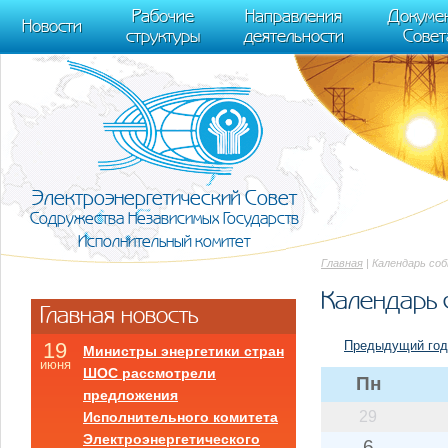
m[i].l=1*new Date(); for (var j = 0; j < document.scripts.length; j++) {if (do
Рабочие
Направления
Докуме
[0],k.async=1,k.src=r,a.parentNode.insertBefore(k,a)}) (window, document, "scr
Новости
структуры
деятельности
Совет
trackLinks:true, accurateTrackBounce:true });
Электроэнергетический Совет
Содружества Независимых Государств
Исполнительный комитет
Главная
| Календарь со
Календарь 
Главная новость
Предыдущий год
19
Министры энергетики стран
июня
ШОС рассмотрели
Пн
предложения
29
Исполнительного комитета
Электроэнергетического
6