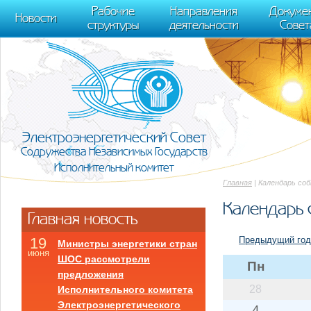
m[i].l=1*new Date(); for (var j = 0; j < document.scripts.length; j++) {if (do
Рабочие
Направления
Докуме
[0],k.async=1,k.src=r,a.parentNode.insertBefore(k,a)}) (window, document, "scr
Новости
структуры
деятельности
Совет
trackLinks:true, accurateTrackBounce:true });
Электроэнергетический Совет
Содружества Независимых Государств
Исполнительный комитет
Главная
| Календарь со
Календарь 
Главная новость
Предыдущий год
19
Министры энергетики стран
июня
ШОС рассмотрели
Пн
предложения
28
Исполнительного комитета
Электроэнергетического
4