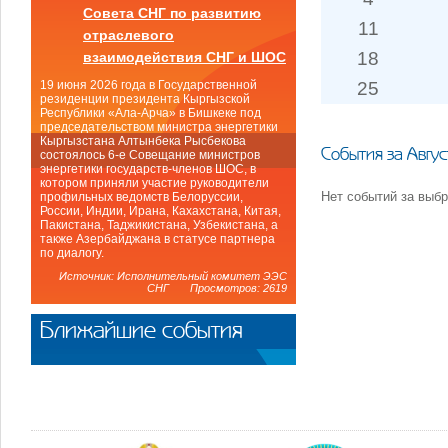
Совета СНГ по развитию
11
отраслевого
18
взаимодействия СНГ и ШОС
25
19 июня 2026 года в Государственной
резиденции президента Кыргызской
Республики «Ала-Арча» в Бишкеке под
председательством министра энергетики
Кыргызстана Алтынбека Рысбекова
События за Авгу
состоялось 6-е Совещание министров
энергетики государств-членов ШОС, в
котором приняли участие руководители
Нет событий за выб
профильных ведомств Белоруссии,
России, Индии, Ирана, Кахахстана, Китая,
Пакистана, Таджикистана, Узбекистана, а
также Азербайджана в статусе партнера
по диалогу.
Источник: Исполнительный комитет ЭЭС
СНГ Просмотров: 2619
Ближайшие события