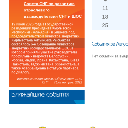
Совета СНГ по развитию
11
отраслевого
18
взаимодействия СНГ и ШОС
25
19 июня 2026 года в Государственной
резиденции президента Кыргызской
Республики «Ала-Арча» в Бишкеке под
председательством министра энергетики
Кыргызстана Алтынбека Рысбекова
События за Авгу
состоялось 6-е Совещание министров
энергетики государств-членов ШОС, в
котором приняли участие руководители
Нет событий за выб
профильных ведомств Белоруссии,
России, Индии, Ирана, Кахахстана, Китая,
Пакистана, Таджикистана, Узбекистана, а
также Азербайджана в статусе партнера
по диалогу.
Источник: Исполнительный комитет ЭЭС
СНГ Просмотров: 2822
Ближайшие события