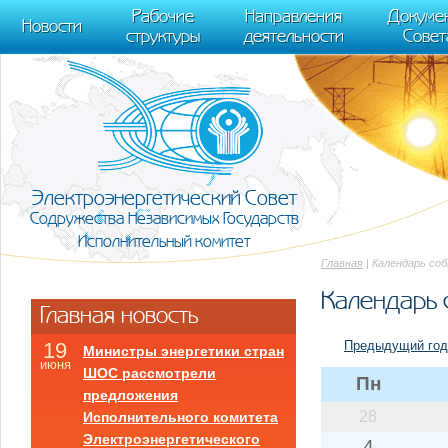
m[i].l=1*new Date(); for (var j = 0; j < document.scripts.length; j++) {if (do
Рабочие
Направления
Докуме
[0],k.async=1,k.src=r,a.parentNode.insertBefore(k,a)}) (window, document, "scr
Новости
структуры
деятельности
Совет
trackLinks:true, accurateTrackBounce:true });
Электроэнергетический Совет
Содружества Независимых Государств
Исполнительный комитет
Главная
| Календарь со
Календарь 
Главная новость
Предыдущий год
19
Министры энергетики стран
июня
ШОС рассмотрели
Пн
предложения
28
Исполнительного комитета
Электроэнергетического
4