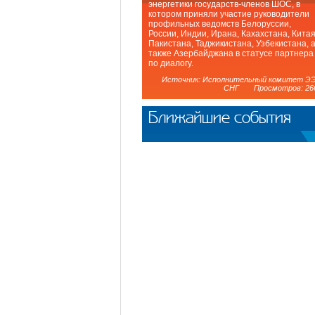
энергетики государств-членов ШОС, в
котором приняли участие руководители
профильных ведомств Белоруссии,
России, Индии, Ирана, Кахахстана, Китая
Пакистана, Таджикистана, Узбекистана, 
также Азербайджана в статусе партнера
по диалогу.
Источник: Исполнительный комитет Э
СНГ Просмотров: 26
Ближайшие события