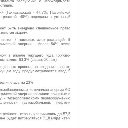
зидента республики о необходимости
стиций.
ий (Тахиаташской - 47,9%, Навоийской
нгренской -48%) переданы в уставный
жет быть внедрено специальное право
золотая акция».
ляются 7 тепловых электростанций. В
рической энергии – более 84% всего
ном в апреле текущего года Торгово-
ставляет 63,3% (свыше 30 лет).
иционных проекта по созданию новых,
екущем году предусматривается ввод 5
увеличилась на 23%.
возобновляемых источников энергии АО
трической энергии повлияли принятые в
му и технологическому перевооружению
ленности (автомобильной, нефте-и
потребность страны увеличилась до 57,5
ране будет потребляться 71,8 млрд квт·ч