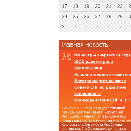
17
18
19
20
21
22
2
24
25
26
27
28
29
3
31
1
2
3
4
5
Главная новость
19
Министры энергетики стра
июня
ШОС рассмотрели
предложения
Исполнительного комитет
Электроэнергетического
Совета СНГ по развитию
отраслевого
взаимодействия СНГ и Ш
19 июня 2026 года в Государственной
резиденции президента Кыргызской
Республики «Ала-Арча» в Бишкеке под
председательством министра энергетик
Кыргызстана Алтынбека Рысбекова
состоялось 6-е Совещание министров