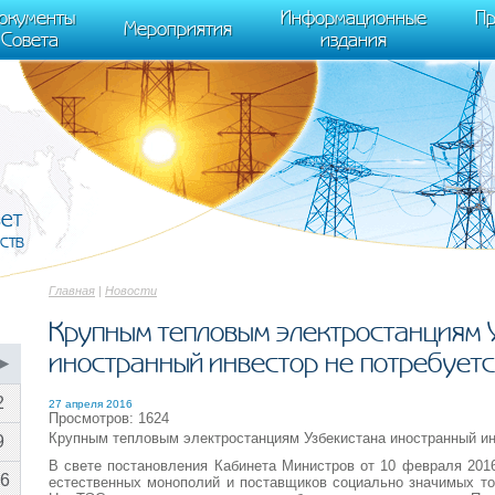
cument.scripts[j].src === r) { return; }} k=e.createElement(t),a=e.getElements
окументы
Информационные
Пр
 "init", { clickmap:true, trackLinks:true, accurateTrackBounce:true });
Мероприятия
Совета
издания
вет
ств
Главная
|
Новости
Крупным тепловым электростанциям 
иностранный инвестор не потребует
▶
2
27 апреля 2016
Просмотров: 1624
Крупным тепловым электростанциям Узбекистана иностранный ин
9
В свете постановления Кабинета Министров от 10 февраля 2016
6
естественных монополий и поставщиков социально значимых то