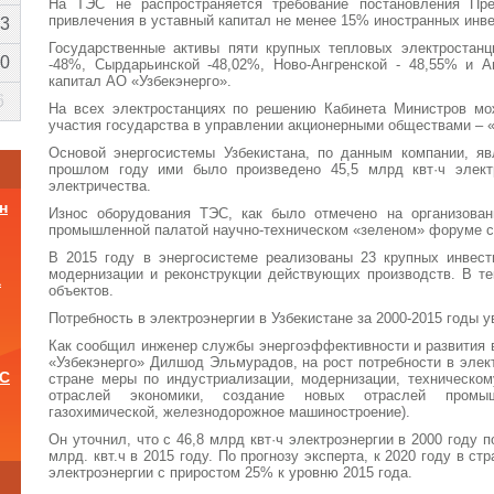
На ТЭС не распространяется требование постановления Пре
привлечения в уставный капитал не менее 15% иностранных инве
3
Государственные активы пяти крупных тепловых электростанц
0
-48%, Сырдарьинской -48,02%, Ново-Ангренской - 48,55% и А
капитал АО «Узбекэнерго».
6
На всех электростанциях по решению Кабинета Министров мо
участия государства в управлении акционерными обществами – «
Основой энергосистемы Узбекистана, по данным компании, яв
прошлом году ими было произведено 45,5 млрд квт·ч элект
электричества.
н
Износ оборудования ТЭС, как было отмечено на организован
промышленной палатой научно-техническом «зеленом» форуме со
В 2015 году в энергосистеме реализованы 23 крупных инвест
модернизации и реконструкции действующих производств. В т
а
объектов.
Потребность в электроэнергии в Узбекистане за 2000-2015 годы 
Как сообщил инженер службы энергоэффективности и развития 
«Узбекэнерго» Дилшод Эльмурадов, на рост потребности в элек
ОС
стране меры по индустриализации, модернизации, техническо
отраслей экономики, создание новых отраслей промыш
газохимической, железнодорожное машиностроение).
Он уточнил, что с 46,8 млрд квт·ч электроэнергии в 2000 году 
и
млрд. квт.ч в 2015 году. По прогнозу эксперта, к 2020 году в ст
электроэнергии с приростом 25% к уровню 2015 года.