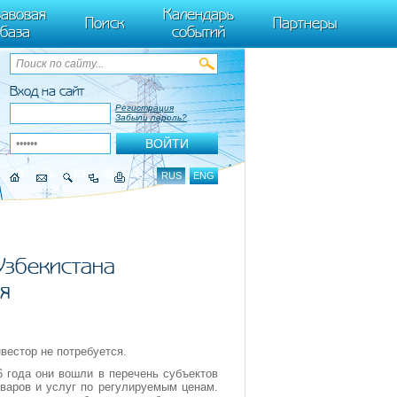
ByTagName(t)[0],k.async=1,k.src=r,a.parentNode.insertBefore(k,a)}) (window,
авовая
Календарь
Поиск
Партнеры
база
событий
Вход на сайт
Регистрация
Забыли пароль?
RUS
ENG
Узбекистана
ся
вестор не потребуется.
 года они вошли в перечень субъектов
варов и услуг по регулируемым ценам.