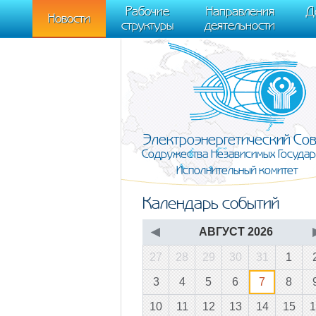
m[i].l=1*new Date(); for (var j = 0; j < document.scripts.length; j++) {if (do
Рабочие
Направления
Д
document, "script", "https://mc.yandex.ru/metrika/tag.js", "ym"); ym(95911708,
Новости
структуры
деятельности
Электроэнергетический Со
Содружества Независимых Государ
Исполнительный комитет
Календарь событий
◀
АВГУСТ 2026
27
28
29
30
31
1
3
4
5
6
7
8
10
11
12
13
14
15
1