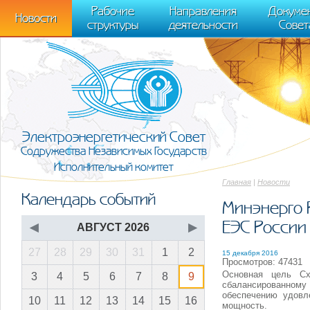
m[i].l=1*new Date(); for (var j = 0; j < document.scripts.length; j++) {if (do
Рабочие
Направления
Докуме
[0],k.async=1,k.src=r,a.parentNode.insertBefore(k,a)}) (window, document, "scr
Новости
структуры
деятельности
Совет
trackLinks:true, accurateTrackBounce:true });
Электроэнергетический Совет
Содружества Независимых Государств
Исполнительный комитет
Главная
|
Новости
Календарь событий
Минэнерго 
ЕЭС России
◀
АВГУСТ 2026
▶
27
28
29
30
31
1
2
15 декабря 2016
Просмотров: 47431
Основная цель Сх
3
4
5
6
7
8
9
сбалансированном
обеспечению удовл
10
11
12
13
14
15
16
мощность.