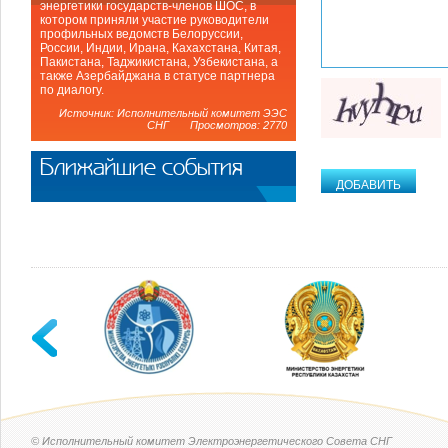
энергетики государств-членов ШОС, в
котором приняли участие руководители
профильных ведомств Белоруссии,
России, Индии, Ирана, Кахахстана, Китая,
Пакистана, Таджикистана, Узбекистана, а
также Азербайджана в статусе партнера
по диалогу.
Источник: Исполнительный комитет ЭЭС
СНГ Просмотров: 2770
Ближайшие события
© Исполнительный комитет Электроэнергетического Совета СНГ