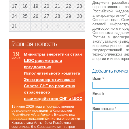
Документ разработ
17
18
19
20
21
22
23
перспективного р
Российской Федер
электроэнергетики" 
24
25
26
27
28
29
30
Основная цель Схе
сетевой инфрастр
31
1
2
3
4
5
6
долгосрочного и ср
Основными задачам
России в долгосро
эксплуатацию (выво
Главная новость
информационное о
государственной 
19
Министры энергетики стран
технологической ин
июня
энергии и инвесторо
ШОС рассмотрели
предложения
Добавить комме
Исполнительного комитета
Имя:
*
Электроэнергетического
Совета СНГ по развитию
отраслевого
Email:
взаимодействия СНГ и ШОС
19 июня 2026 года в Государственной
Ваш отзыв:
*
резиденции президента Кыргызской
Республики «Ала-Арча» в Бишкеке под
председательством министра энергетики
Кыргызстана Алтынбека Рысбекова
состоялось 6-е Совещание министров