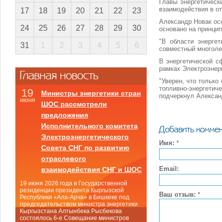
Главы энергетичес
взаимодействия в от
17
18
19
20
21
22
23
Александр Новак ос
24
25
26
27
28
29
30
основано на принцип
"В области энерге
31
1
2
3
4
5
6
совместный многоле
В энергетической с
рамках Электроэнер
Главная новость
"Уверен, что тольк
топливно-энергетич
19
Министры энергетики стран
подчеркнул Алексан
июня
ШОС рассмотрели
предложения
Исполнительного комитета
Добавить комме
Электроэнергетического
Имя:
*
Совета СНГ по развитию
отраслевого
Email:
взаимодействия СНГ и ШОС
19 июня 2026 года в Государственной
резиденции президента Кыргызской
Ваш отзыв:
*
Республики «Ала-Арча» в Бишкеке под
председательством министра энергетики
Кыргызстана Алтынбека Рысбекова
состоялось 6-е Совещание министров