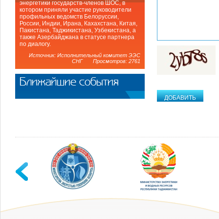
энергетики государств-членов ШОС, в
котором приняли участие руководители
профильных ведомств Белоруссии,
России, Индии, Ирана, Кахахстана, Китая,
Пакистана, Таджикистана, Узбекистана, а
также Азербайджана в статусе партнера
по диалогу.
Источник: Исполнительный комитет ЭЭС
СНГ Просмотров: 2761
Ближайшие события