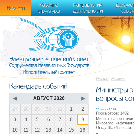
m[i].l=1*new Date(); for (var j = 0; j < document.scripts.length; j++) {if (do
Рабочие
Направления
Докуме
[0],k.async=1,k.src=r,a.parentNode.insertBefore(k,a)}) (window, document, "scr
Новости
структуры
деятельности
Совет
trackLinks:true, accurateTrackBounce:true });
Электроэнергетический Совет
Содружества Независимых Государств
Исполнительный комитет
Главная
|
Новости
Календарь событий
Министры э
вопросы со
◀
АВГУСТ 2026
▶
27
28
29
30
31
1
2
25 июня 2019
Просмотров: 1402
Министр энергетик
3
4
5
6
7
8
9
Мирового нефтяног
Oгтау Шахбазовым.
10
11
12
13
14
15
16