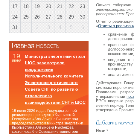
Отчет содержит д
17
18
19
20
21
22
23
электроэнергетики
распоряжением Прав
24
25
26
27
28
29
30
Отчет о реализаци
«
Отчеты о реализац
31
1
2
3
4
5
6
сравнение ф
долгосрочного
Главная новость
сравнение ф
долгосрочно
показателями
19
Министры энергетики стран
сведения о 
июня
ШОС рассмотрели
производств
мощности;
предложения
анализ измен
Исполнительного комитета
Электроэнергетического
Действующая Генер
системы перспектив
Совета СНГ по развитию
Правилами разрабо
отраслевого
утвержденными
пос
ЕЭС» впервые разра
взаимодействия СНГ и ШОС
летний период. Ген
утверждена Правите
19 июня 2026 года в Государственной
резиденции президента Кыргызской
Республики «Ала-Арча» в Бишкеке под
Добавить комме
председательством министра энергетики
Кыргызстана Алтынбека Рысбекова
Имя:
*
состоялось 6-е Совещание министров