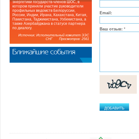
энергетики государств-членов ШОС, в
котором приняли участие руководители
профильных ведомств Белоруссии,
Email:
России, Индии, Ирана, Кахахстана, Китая,
Пакистана, Таджикистана, Узбекистана, а
также Азербайджана в статусе партнера
по диалогу.
Ваш отзыв:
*
Источник: Исполнительный комитет ЭЭС
СНГ Просмотров: 2561
Ближайшие события