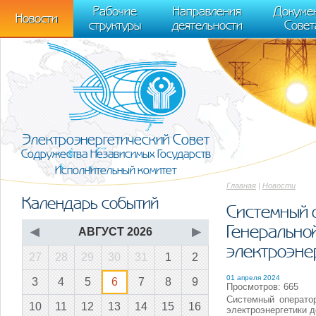
m[i].l=1*new Date(); for (var j = 0; j < document.scripts.length; j++) {if (do
Рабочие
Направления
Докуме
[0],k.async=1,k.src=r,a.parentNode.insertBefore(k,a)}) (window, document, "scr
Новости
структуры
деятельности
Совет
trackLinks:true, accurateTrackBounce:true });
Электроэнергетический Совет
Содружества Независимых Государств
Исполнительный комитет
Главная
|
Новости
Календарь событий
Системный 
Генерально
◀
АВГУСТ 2026
▶
электроэне
27
28
29
30
31
1
2
01 апреля 2024
3
4
5
6
7
8
9
Просмотров: 665
Системный операто
10
11
12
13
14
15
16
электроэнергетики д