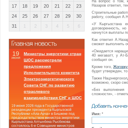
На вопрос о том, 
Назаров ответил, те
17
18
19
20
21
22
23
Строительные работы
24
25
26
27
28
29
30
работу, сообщил А.Н
«У Кыргызстана е
31
1
2
3
4
5
6
договоренность, но
начнутся выплаты по
Как ответил А.Наза
Главная новость
сможет выполнить о
«Ожидается наращив
19
Министры энергетики стран
40 мегаватт, у Ат-
июня
сообщил он.
ШОС рассмотрели
предложения
Кроме того,
Жогорку
будет утвержден, т
Исполнительного комитета
Также Нацэнергохол
Электроэнергетического
возможно, скоро см
Совета СНГ по развитию
«Без выполнения 
отраслевого
сложности», - отмет
взаимодействия СНГ и ШОС
Добавить комме
19 июня 2026 года в Государственной
резиденции президента Кыргызской
Имя:
*
Республики «Ала-Арча» в Бишкеке под
председательством министра энергетики
Кыргызстана Алтынбека Рысбекова
состоялось 6-е Совещание министров