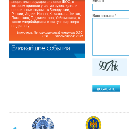
Email:
энергетики государств-членов ШОС, в
котором приняли участие руководители
профильных ведомств Белоруссии,
России, Индии, Ирана, Кахахстана, Китая,
Ваш отзыв:
*
Пакистана, Таджикистана, Узбекистана, а
также Азербайджана в статусе партнера
по диалогу.
Источник: Исполнительный комитет ЭЭС
СНГ Просмотров: 2739
Ближайшие события