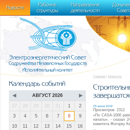
m[i].l=1*new Date(); for (var j = 0; j < document.scripts.length; j++) {if (do
Рабочие
Направления
Докуме
[0],k.async=1,k.src=r,a.parentNode.insertBefore(k,a)}) (window, document, "scr
Новости
структуры
деятельности
Совет
trackLinks:true, accurateTrackBounce:true });
Электроэнергетический Совет
Содружества Независимых Государств
Исполнительный комитет
Главная
|
Новости
Календарь событий
Строительн
завершатся
◀
АВГУСТ 2026
▶
27
28
29
30
31
1
2
25 июня 2019
Просмотров: 2312
«По CASA-1000 рабо
3
4
5
6
7
8
9
начаты», - сказал 
комитета Жогорку К
10
11
12
13
14
15
16