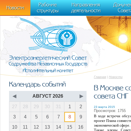
m[i].l=1*new Date(); for (var j = 0; j < document.scripts.length; j++) {if (do
Рабочие
Направления
Докуме
[0],k.async=1,k.src=r,a.parentNode.insertBefore(k,a)}) (window, document, "scr
Новости
структуры
деятельности
Совет
trackLinks:true, accurateTrackBounce:true });
Электроэнергетический Совет
Содружества Независимых Государств
Исполнительный комитет
Главная
|
Новости
Календарь событий
В Москве с
совета СНГ
◀
АВГУСТ 2026
▶
27
28
29
30
31
1
2
23 марта 2015
Просмотров: 1755
В ходе встречи обсу
3
4
5
6
7
8
9
проект Плана совмест
экономической сфере.
10
11
12
13
14
15
16
Также члены Совет