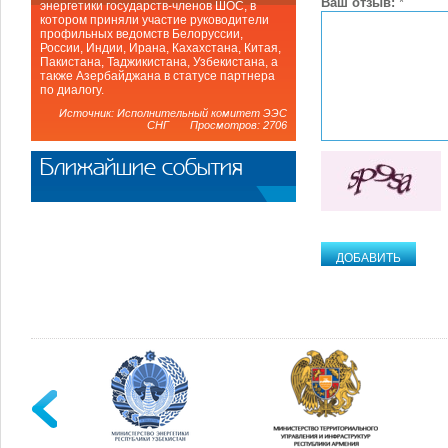
Ваш отзыв:
*
энергетики государств-членов ШОС, в
котором приняли участие руководители
профильных ведомств Белоруссии,
России, Индии, Ирана, Кахахстана, Китая,
Пакистана, Таджикистана, Узбекистана, а
также Азербайджана в статусе партнера
по диалогу.
Источник: Исполнительный комитет ЭЭС
СНГ Просмотров: 2706
Ближайшие события