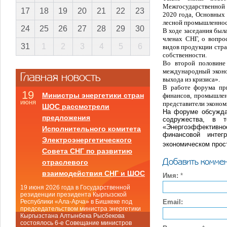
Межгосударственной 
17
18
19
20
21
22
23
2020 года, Основных 
лесной промышленност
24
25
26
27
28
29
30
В ходе заседания был
членах СНГ, о вопро
31
1
2
3
4
5
6
видов продукции стра
собственности.
Во второй половине
международный эконо
Главная новость
выхода из кризиса».
В работе форума при
19
Министры энергетики стран
финансов, промышленн
июня
представители эконом
ШОС рассмотрели
На форуме обсужда
предложения
содружества, в т
«Энергоэффективн
Исполнительного комитета
финансовой интег
Электроэнергетического
экономическом прос
Совета СНГ по развитию
Добавить комме
отраслевого
взаимодействия СНГ и ШОС
Имя:
*
19 июня 2026 года в Государственной
резиденции президента Кыргызской
Email:
Республики «Ала-Арча» в Бишкеке под
председательством министра энергетики
Кыргызстана Алтынбека Рысбекова
состоялось 6-е Совещание министров