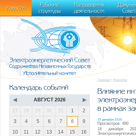
m[i].l=1*new Date(); for (var j = 0; j < document.scripts.length; j++) {if (do
Рабочие
Направления
Докуме
[0],k.async=1,k.src=r,a.parentNode.insertBefore(k,a)}) (window, document, "scr
Новости
структуры
деятельности
Совет
trackLinks:true, accurateTrackBounce:true });
Электроэнергетический Совет
Содружества Независимых Государств
Исполнительный комитет
Главная
|
Новости
Календарь событий
Влияние ин
электроэне
◀
АВГУСТ 2026
▶
в рамках з
27
28
29
30
31
1
2
25 декабря 2025
3
4
5
6
7
8
9
Просмотров: 490
18 декабря 202
10
11
12
13
14
15
16
Электроэнергетич