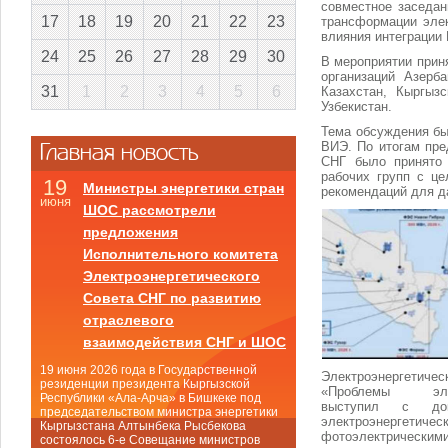
совместное заседан
17
18
19
20
21
22
23
трансформации элек
влияния интеграции 
24
25
26
27
28
29
30
В мероприятии прин
организаций Азерб
31
1
2
3
4
5
6
Казахстан, Кыргыз
Узбекистан.
Тема обсуждения бы
Главная новость
ВИЭ. По итогам пре
СНГ было принято 
рабочих групп с ц
19
Министры энергетики стран
рекомендаций для да
июня
ШОС рассмотрели
предложения
Исполнительного комитета
Электроэнергетического
Совета СНГ по развитию
отраслевого
взаимодействия СНГ и ШОС
19 июня 2026 года в Государственной
Электроэнергетич
резиденции президента Кыргызской
«Проблемы электр
Республики «Ала-Арча» в Бишкеке под
выступил с до
председательством министра энергетики
электроэнергетиче
Кыргызстана Алтынбека Рысбекова
фотоэлектрическими
состоялось 6-е Совещание министров