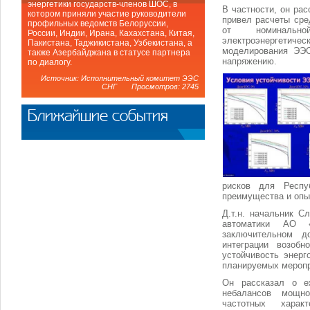
энергетики государств-членов ШОС, в
В частности, он ра
котором приняли участие руководители
привел расчеты сре
профильных ведомств Белоруссии,
от номинальн
России, Индии, Ирана, Кахахстана, Китая,
электроэнергетиче
Пакистана, Таджикистана, Узбекистана, а
моделирования ЭЭС
также Азербайджана в статусе партнера
напряжению.
по диалогу.
Источник: Исполнительный комитет ЭЭС
СНГ Просмотров: 2745
Ближайшие события
рисков для Респу
преимущества и опыт
Д.т.н. начальник С
автоматики АО
заключительном д
интеграции возоб
устойчивость энерг
планируемых мероп
Он рассказал о е
небалансов мощн
частотных харак