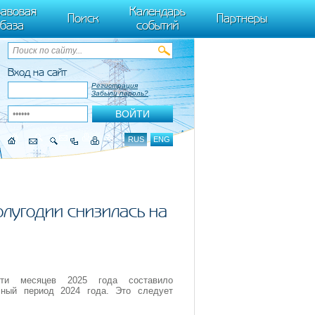
ByTagName(t)[0],k.async=1,k.src=r,a.parentNode.insertBefore(k,a)}) (window,
авовая
Календарь
Поиск
Партнеры
база
событий
Вход на сайт
Регистрация
Забыли пароль?
RUS
ENG
олугодии снизилась на
сти месяцев 2025 года составило
чный период 2024 года. Это следует