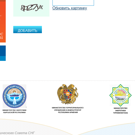
Обновить картинку
,
а
ЭС
91
ического Совета СНГ