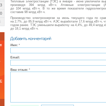
Тепловые электростанции (ТЭС) в январе - июне увеличили вы
произведя 394 млрд кВт·ч. Атомные электростанции (
3
до 104 млрд кВт·ч. В то же время показатели гидроэлектро
составив 98 млрд кВт·ч.
0
Производство электроэнергии за июнь текущего года по ср
на 2,7%, до 85,9 млрд кВт·ч. АЭС выработали 17,6 млрд кВт·ч, ч
6
годом ранее. ТЭС уменьшили выработку на 4,4%, до 49,4 млрд к
до 18,1 млрд кВт·ч.
Добавить комментарий
н
Имя:
*
Email:
а
Ваш отзыв:
*
ОС
и