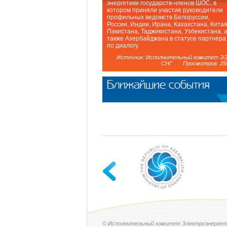
энергетики государств-членов ШОС, в
котором приняли участие руководители
профильных ведомств Белоруссии,
России, Индии, Ирана, Кахахстана, Китая
Пакистана, Таджикистана, Узбекистана, 
также Азербайджана в статусе партнера
по диалогу.
Источник: Исполнительный комитет Э
СНГ Просмотров: 25
Ближайшие события
© Исполнительный комитет Электроэнергет