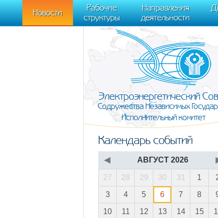
m[i].l=1*new Date(); for (var j = 0; j < document.scripts.length; j++) {if (do
Рабочие
Направления
Д
document, "script", "https://mc.yandex.ru/metrika/tag.js", "ym"); ym(95911708,
Новости
структуры
деятельности
Электроэнергетический Со
Содружества Независимых Государ
Исполнительный комитет
Календарь событий
◀
АВГУСТ 2026
27
28
29
30
31
1
3
4
5
6
7
8
10
11
12
13
14
15
1