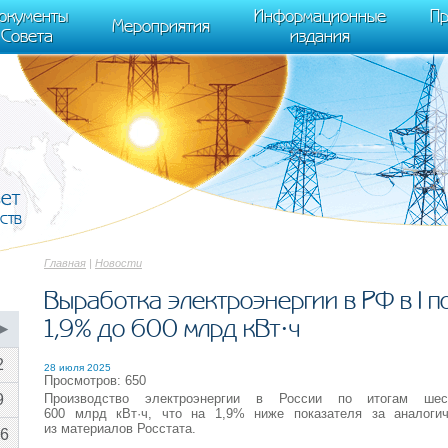
cument.scripts[j].src === r) { return; }} k=e.createElement(t),a=e.getElements
окументы
Информационные
Пр
 "init", { clickmap:true, trackLinks:true, accurateTrackBounce:true });
Мероприятия
Совета
издания
вет
ств
Главная
|
Новости
Выработка электроэнергии в РФ в I п
1,9% до 600 млрд кВт·ч
▶
2
28 июля 2025
Просмотров: 650
Производство электроэнергии в России по итогам ше
9
600 млрд кВт·ч, что на 1,9% ниже показателя за аналоги
из материалов Росстата.
6