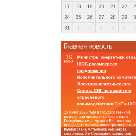
17
18
19
20
21
22
2
24
25
26
27
28
29
3
31
1
2
3
4
5
Главная новость
19
Министры энергетики стра
июня
ШОС рассмотрели
предложения
Исполнительного комитет
Электроэнергетического
Совета СНГ по развитию
отраслевого
взаимодействия СНГ и Ш
19 июня 2026 года в Государственной
резиденции президента Кыргызской
Республики «Ала-Арча» в Бишкеке под
председательством министра энергетик
Кыргызстана Алтынбека Рысбекова
состоялось 6-е Совещание министров