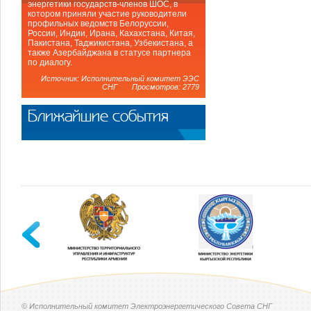
энергетики государств-членов ШОС, в
котором приняли участие руководители
профильных ведомств Белоруссии,
России, Индии, Ирана, Кахахстана, Китая,
Пакистана, Таджикистана, Узбекистана, а
также Азербайджана в статусе партнера
по диалогу.
Источник: Исполнительный комитет ЭЭС
СНГ Просмотров: 2779
Ближайшие события
© Исполнительный комитет Электроэнергетического Совета СНГ