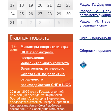
Раздел IV. Докуме
17
18
19
20
21
22
23
Раздел V. Норм
24
25
26
27
28
29
30
регламентирующие 
Раздел VI. Пере
31
1
2
3
4
5
6
утративших силу.
Главная новость
Организационно-п
19
Министры энергетики стран
июня
Сборники нормати
ШОС рассмотрели
предложения
Исполнительного комитета
Электроэнергетического
Совета СНГ по развитию
отраслевого
взаимодействия СНГ и ШОС
19 июня 2026 года в Государственной
резиденции президента Кыргызской
Республики «Ала-Арча» в Бишкеке под
председательством министра энергетики
Кыргызстана Алтынбека Рысбекова
состоялось 6-е Совещание министров