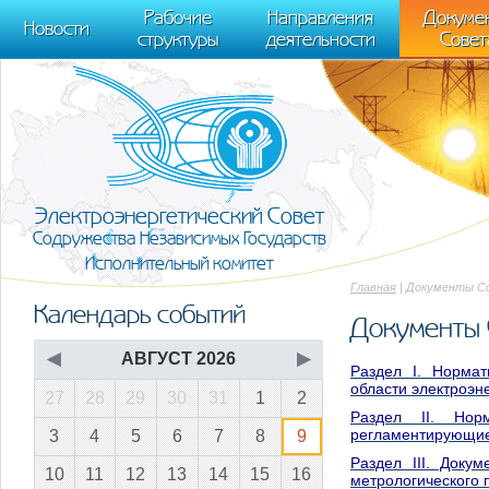
m[i].l=1*new Date(); for (var j = 0; j < document.scripts.length; j++) {if (do
Рабочие
Направления
Докуме
[0],k.async=1,k.src=r,a.parentNode.insertBefore(k,a)}) (window, document, "scr
Новости
структуры
деятельности
Совет
trackLinks:true, accurateTrackBounce:true });
Электроэнергетический Совет
Содружества Независимых Государств
Исполнительный комитет
Главная
| Документы С
Календарь событий
Документы 
◀
АВГУСТ 2026
▶
Раздел I. Нормат
области электроэне
27
28
29
30
31
1
2
Раздел II. Нор
регламентирующие 
3
4
5
6
7
8
9
Раздел III. Доку
10
11
12
13
14
15
16
метрологического п