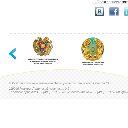
· Электроэнергетик
· Теплоснабжение
· АСУТП. Программн
· Энергоэффективн
· Безопасность эне
· Исследования и р
ЗАЧЕМ УЧАСТВОВА
В сложившейся ситу
одновременно реши
проверить и дополн
Появились вопросы?
Руководитель проек
www.energetika-res
© Исполнительный комитет Электроэнергетического Совета СНГ
119049,Москва, Ленинский проспект, д.9
Телефон: приемная +7 (495) 710-56-87, многоканальный +7 (495) 710-58-00, факс