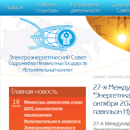
m[i].l=1*new Date(); for (var j = 0; j < document.scripts.length; j++) {if (do
Рабочие
Направления
Докуме
[0],k.async=1,k.src=r,a.parentNode.insertBefore(k,a)}) (window, document, "scr
Новости
структуры
деятельности
Совет
trackLinks:true, accurateTrackBounce:true });
Электроэнергетический Совет
Содружества Независимых Государств
Исполнительный комитет
Главная
|
Календарь со
27-я Между
Главная новость
"Энергетика
19
октября 20
Министры энергетики стран
июня
ШОС рассмотрели
павильон Н)
предложения
Исполнительного комитета
27-я Междунар
Электроэнергетического
Электротехника