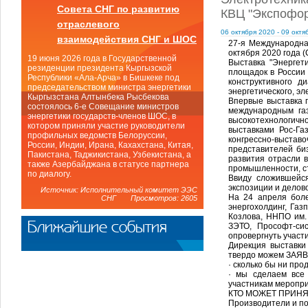
Совета СНГ по развитию
КВЦ "Экспофор
отраслевого
06 октября 2020 - 09 октя
взаимодействия СНГ и ШОС
27-я Международна
октября 2020 года (
19 июня 2026 года в Государственной
Выставка "Энергет
резиденции президента Кыргызской
площадок в России
Республики «Ала-Арча» в Бишкеке под
конструктивного д
председательством министра энергетики
энергетического, эл
Кыргызстана Алтынбека Рысбекова
Впервые выставка 
состоялось 6-е Совещание министров
международным га
энергетики государств-членов ШОС, в
высокотехнологич
котором приняли участие руководители
выставками Рос-Га
профильных ведомств Белоруссии,
конгрессно-выста
России, Индии, Ирана, Кахахстана, Китая,
представителей би
Пакистана, Таджикистана, Узбекистана, а
развития отрасли 
также Азербайджана в статусе партнера
промышленности, ст
по диалогу.
Ввиду сложившейс
экспозиции и делов
Источник: Исполнительный комитет ЭЭС
На 24 апреля боле
СНГ Просмотров: 2605
энергохолдинг, Газ
Козлова, ННПО им. 
Ближайшие события
ЗЭТО, Прософт-си
опровергнуть участ
Дирекция выставки
твердо можем ЗАЯВ
· сколько бы ни п
· мы сделаем все 
участникам меропри
КТО МОЖЕТ ПРИНЯ
Производители и п