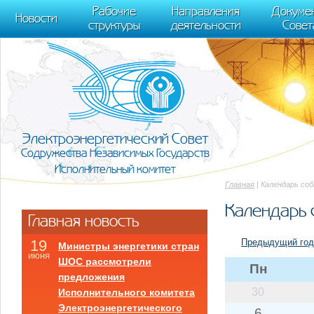
m[i].l=1*new Date(); for (var j = 0; j < document.scripts.length; j++) {if (do
Рабочие
Направления
Докуме
[0],k.async=1,k.src=r,a.parentNode.insertBefore(k,a)}) (window, document, "scr
Новости
структуры
деятельности
Совет
trackLinks:true, accurateTrackBounce:true });
Электроэнергетический Совет
Содружества Независимых Государств
Исполнительный комитет
Главная
| Календарь со
Календарь 
Главная новость
Предыдущий год
19
Министры энергетики стран
июня
ШОС рассмотрели
Пн
предложения
30
Исполнительного комитета
Электроэнергетического
6