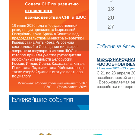
Совета СНГ по развитию
13
отраслевого
20
взаимодействия СНГ и ШОС
27
19 июня 2026 года в Государственной
резиденции президента Кыргызской
Республики «Ала-Арча» в Бишкеке под
председательством министра энергетики
Кыргызстана Алтынбека Рысбекова
События за Апре
состоялось 6-е Совещание министров
энергетики государств-членов ШОС, в
котором приняли участие руководители
МЕЖДУНАРОДНАЯ
профильных ведомств Белоруссии,
России, Индии, Ирана, Кахахстана, Китая,
«ВОЗОБНОВЛЯЕМ
Пакистана, Таджикистана, Узбекистана, а
21 апреля 2020 - 23 апре
также Азербайджана в статусе партнера
С 21 по 23 апреля 
по диалогу.
возобновляемой эне
«Возобновляемая эн
Источник: Исполнительный комитет ЭЭС
разработки в сфере 
СНГ Просмотров: 2698
Ближайшие события