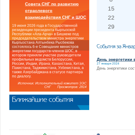
Совета СНГ по развитию
15
отраслевого
22
взаимодействия СНГ и ШОС
29
19 июня 2026 года в Государственной
резиденции президента Кыргызской
Республики «Ала-Арча» в Бишкеке под
председательством министра энергетики
Кыргызстана Алтынбека Рысбекова
События за Янва
состоялось 6-е Совещание министров
энергетики государств-членов ШОС, в
котором приняли участие руководители
День энергетики 
профильных ведомств Белоруссии,
России, Индии, Ирана, Кахахстана, Китая,
27 января 2024
Пакистана, Таджикистана, Узбекистана, а
День энергетики сос
также Азербайджана в статусе партнера
по диалогу.
Источник: Исполнительный комитет ЭЭС
СНГ Просмотров: 2814
Ближайшие события