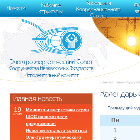
m[i].l=1*new Date(); for (var j = 0; j < document.scripts.length; j++) {if (do
Заседания
Рабочие
Фо
[0],k.async=1,k.src=r,a.parentNode.insertBefore(k,a)}) (window, document, "scr
Новости
Координационного
структуры
з
trackLinks:true, accurateTrackBounce:true });
Совета
Электроэнергетический Совет
Содружества Независимых Государств
Исполнительный комитет
Главная
| Календарь со
Календарь 
Главная новость
Предыдущий год
19
Министры энергетики стран
июня
ШОС рассмотрели
Пн
предложения
1
Исполнительного комитета
Электроэнергетического
8