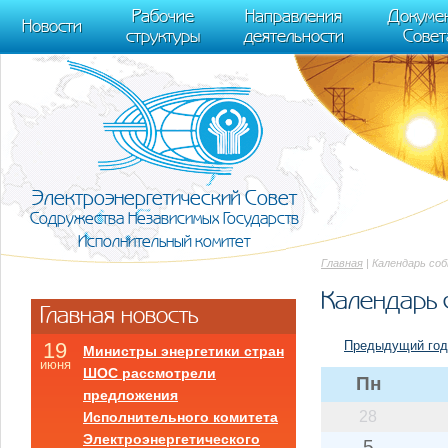
m[i].l=1*new Date(); for (var j = 0; j < document.scripts.length; j++) {if (do
Рабочие
Направления
Докуме
[0],k.async=1,k.src=r,a.parentNode.insertBefore(k,a)}) (window, document, "scr
Новости
структуры
деятельности
Совет
trackLinks:true, accurateTrackBounce:true });
Электроэнергетический Совет
Содружества Независимых Государств
Исполнительный комитет
Главная
| Календарь со
Календарь 
Главная новость
Предыдущий год
19
Министры энергетики стран
июня
ШОС рассмотрели
Пн
предложения
28
Исполнительного комитета
Электроэнергетического
5