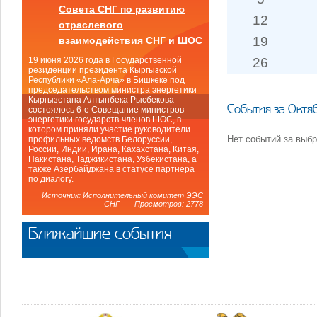
Совета СНГ по развитию
12
отраслевого
19
взаимодействия СНГ и ШОС
26
19 июня 2026 года в Государственной
резиденции президента Кыргызской
Республики «Ала-Арча» в Бишкеке под
председательством министра энергетики
Кыргызстана Алтынбека Рысбекова
События за Октя
состоялось 6-е Совещание министров
энергетики государств-членов ШОС, в
котором приняли участие руководители
Нет событий за выб
профильных ведомств Белоруссии,
России, Индии, Ирана, Кахахстана, Китая,
Пакистана, Таджикистана, Узбекистана, а
также Азербайджана в статусе партнера
по диалогу.
Источник: Исполнительный комитет ЭЭС
СНГ Просмотров: 2778
Ближайшие события