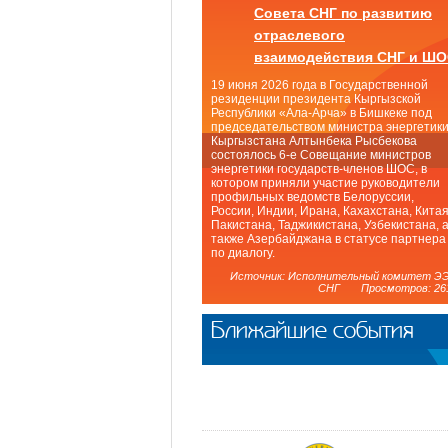
Совета СНГ по развитию
отраслевого
взаимодействия СНГ и Ш
19 июня 2026 года в Государственной
резиденции президента Кыргызской
Республики «Ала-Арча» в Бишкеке под
председательством министра энергетик
Кыргызстана Алтынбека Рысбекова
состоялось 6-е Совещание министров
энергетики государств-членов ШОС, в
котором приняли участие руководители
профильных ведомств Белоруссии,
России, Индии, Ирана, Кахахстана, Китая
Пакистана, Таджикистана, Узбекистана, 
также Азербайджана в статусе партнера
по диалогу.
Источник: Исполнительный комитет Э
СНГ Просмотров: 26
Ближайшие события