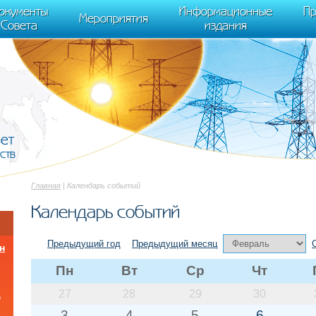
cument.scripts[j].src === r) { return; }} k=e.createElement(t),a=e.getElements
окументы
Информационные
Пр
 "init", { clickmap:true, trackLinks:true, accurateTrackBounce:true });
Мероприятия
Совета
издания
вет
ств
Главная
| Календарь событий
Календарь событий
Предыдущий год
Предыдущий месяц
н
Пн
Вт
Ср
Чт
27
28
29
30
а
3
4
5
6