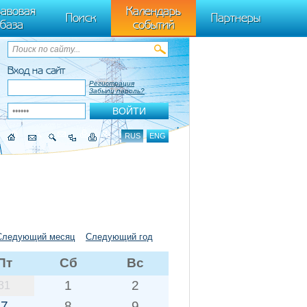
ByTagName(t)[0],k.async=1,k.src=r,a.parentNode.insertBefore(k,a)}) (window,
авовая
Календарь
Поиск
Партнеры
база
событий
Вход на сайт
Регистрация
Забыли пароль?
RUS
ENG
Следующий месяц
Следующий год
Пт
Сб
Вс
1
2
31
7
8
9