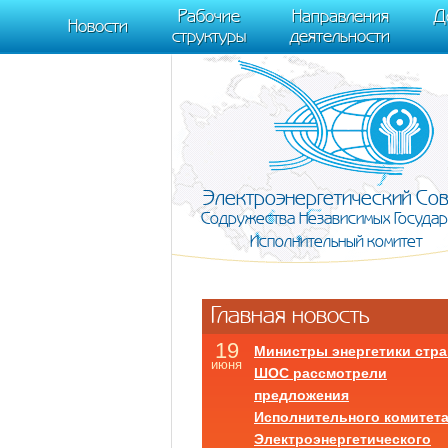
m[i].l=1*new Date(); for (var j = 0; j < document.scripts.length; j++) {if (do
Рабочие
Направления
Д
document, "script", "https://mc.yandex.ru/metrika/tag.js", "ym"); ym(95911708,
Новости
структуры
деятельности
Электроэнергетический Со
Содружества Независимых Государ
Исполнительный комитет
Главная новость
19
Министры энергетики стра
июня
ШОС рассмотрели
предложения
Исполнительного комитет
Электроэнергетического