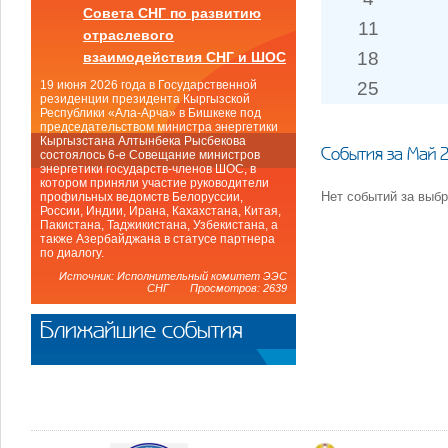
Совета СНГ по развитию
11
отраслевого
18
взаимодействия СНГ и ШОС
25
19 июня 2026 года в Государственной
резиденции президента Кыргызской
Республики «Ала-Арча» в Бишкеке под
председательством министра энергетики
Кыргызстана Алтынбека Рысбекова
События за Май 
состоялось 6-е Совещание министров
энергетики государств-членов ШОС, в
котором приняли участие руководители
Нет событий за выб
профильных ведомств Белоруссии,
России, Индии, Ирана, Кахахстана, Китая,
Пакистана, Таджикистана, Узбекистана, а
также Азербайджана в статусе партнера
по диалогу.
Источник: Исполнительный комитет ЭЭС
СНГ Просмотров: 2639
Ближайшие события