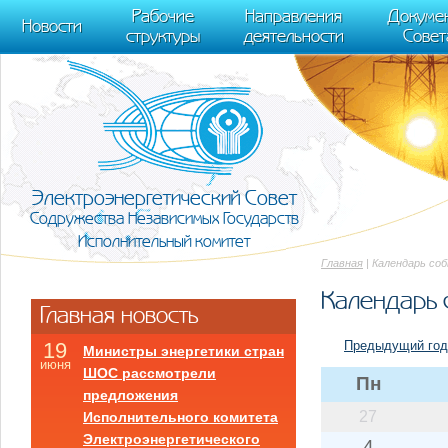
m[i].l=1*new Date(); for (var j = 0; j < document.scripts.length; j++) {if (do
Рабочие
Направления
Докуме
[0],k.async=1,k.src=r,a.parentNode.insertBefore(k,a)}) (window, document, "scr
Новости
структуры
деятельности
Совет
trackLinks:true, accurateTrackBounce:true });
Электроэнергетический Совет
Содружества Независимых Государств
Исполнительный комитет
Главная
| Календарь со
Календарь 
Главная новость
Предыдущий год
19
Министры энергетики стран
июня
ШОС рассмотрели
Пн
предложения
27
Исполнительного комитета
Электроэнергетического
4