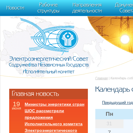
m[i].l=1*new Date(); for (var j = 0; j < document.scripts.length; j++) {if (do
Рабочие
Направления
Докуме
[0],k.async=1,k.src=r,a.parentNode.insertBefore(k,a)}) (window, document, "scr
Новости
структуры
деятельности
Совет
trackLinks:true, accurateTrackBounce:true });
Электроэнергетический Совет
Содружества Независимых Государств
Исполнительный комитет
Главная
| Календарь со
Календарь 
Главная новость
Предыдущий год
19
Министры энергетики стран
июня
ШОС рассмотрели
Пн
предложения
31
Исполнительного комитета
Электроэнергетического
7