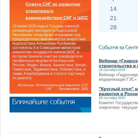
Совета СНГ по развитию
14
отраслевого
21
взаимодействия СНГ и ШОС
28
19 июня 2026 года в Государственной
резиденции президента Кыргызской
Республики «Ала-Арча» в Бишкеке под
председательством министра энергетики
Кыргызстана Алтынбека Рысбекова
События за Сент
состоялось 6-е Совещание министров
энергетики государств-членов ШОС, в
котором приняли участие руководители
Вебинар «Гидроэн
профильных ведомств Белоруссии,
России, Индии, Ирана, Кахахстана, Китая,
строительства и
Пакистана, Таджикистана, Узбекистана, а
18 сентября 2020
также Азербайджана в статусе партнера
Вебинар «Гидроэнерг
по диалогу.
модернизации ГЭС»
Источник: Исполнительный комитет ЭЭС
"Круглый стол" н
СНГ Просмотров: 2581
развития в Росси
29 сентября 2020
Ближайшие события
Комитет Государстве
энергетика: текущая