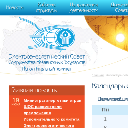
m[i].l=1*new Date(); for (var j = 0; j < document.scripts.length; j++) {if (do
Рабочие
Направления
Докуме
[0],k.async=1,k.src=r,a.parentNode.insertBefore(k,a)}) (window, document, "scr
Новости
структуры
деятельности
Совет
trackLinks:true, accurateTrackBounce:true });
Электроэнергетический Совет
Содружества Независимых Государств
Исполнительный комитет
Главная
| Календарь со
Календарь 
Главная новость
Предыдущий год
19
Министры энергетики стран
июня
ШОС рассмотрели
Пн
предложения
1
Исполнительного комитета
Электроэнергетического
8