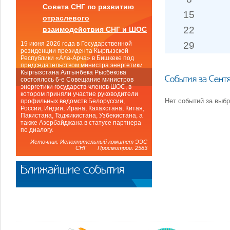
Совета СНГ по развитию
15
отраслевого
22
взаимодействия СНГ и ШОС
29
19 июня 2026 года в Государственной
резиденции президента Кыргызской
Республики «Ала-Арча» в Бишкеке под
председательством министра энергетики
Кыргызстана Алтынбека Рысбекова
События за Сент
состоялось 6-е Совещание министров
энергетики государств-членов ШОС, в
котором приняли участие руководители
Нет событий за выб
профильных ведомств Белоруссии,
России, Индии, Ирана, Кахахстана, Китая,
Пакистана, Таджикистана, Узбекистана, а
также Азербайджана в статусе партнера
по диалогу.
Источник: Исполнительный комитет ЭЭС
СНГ Просмотров: 2583
Ближайшие события